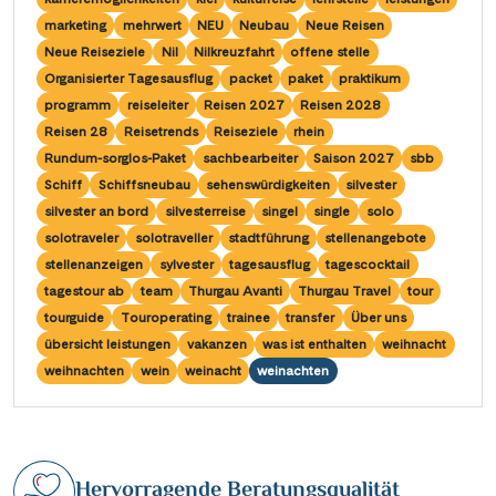
Saar
(10)
Porta Nigra
(12)
marketing
mehrwert
NEU
Neubau
Neue Reisen
Passau
(7)
Seine, Oise & Schelde
(6)
Neue Reiseziele
Nil
Nilkreuzfahrt
offene stelle
Reichsburg Cochem
(15)
Porto
(12)
Organisierter Tagesausflug
packet
paket
praktikum
Spree
(4)
Saarschleife
(7)
programm
reiseleiter
Reisen 2027
Reisen 2028
Potsdam
(1)
Weser, Ems & Hunte
(2)
Reisen 28
Reisetrends
Reiseziele
rhein
Schiffshebewerk Arzviller
(3)
Regensburg
(1)
Rundum-sorglos-Paket
sachbearbeiter
Saison 2027
sbb
Weser, Ems-/ Mittellandkanal
(15)
Schiffshebewerk Niederfinow
(19)
Schiff
Schiffsneubau
sehenswürdigkeiten
silvester
Rotterdam
(2)
silvester an bord
silvesterreise
singel
single
solo
Schiffshebewerk Scharnebeck
(8)
Saarbrücken
(5)
solotraveler
solotraveller
stadtführung
stellenangebote
Schloss Heidelberg
(6)
stellenanzeigen
sylvester
tagesausflug
tagescocktail
Saarburg
(1)
tagestour ab
team
Thurgau Avanti
Thurgau Travel
tour
Schloss Sanssouci
(11)
Stralsund
(6)
tourguide
Touroperating
trainee
transfer
Über uns
Schloss Schönbrunn
(5)
übersicht leistungen
vakanzen
was ist enthalten
weihnacht
Strasbourg
(1)
weihnachten
wein
weinacht
weinachten
Schlögener Schlinge
(8)
Stuttgart
(2)
St. Georgs-Arm
(2)
Tulcea
(1)
Stift Melk
(10)
Valence
(1)
Hervorragende Beratungsqualität