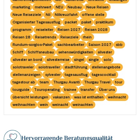
Saar
(10)
Porta Nigra
(12)
marketing
mehrwert
NEU
Neubau
Neue Reisen
Passau
(7)
Seine, Oise & Schelde
(6)
Neue Reiseziele
Nil
Nilkreuzfahrt
offene stelle
Reichsburg Cochem
(15)
Porto
(12)
Organisierter Tagesausflug
packet
paket
praktikum
Spree
(4)
Saarschleife
(7)
programm
reiseleiter
Reisen 2027
Reisen 2028
Potsdam
(1)
Weser, Ems & Hunte
(2)
Reisen 28
Reisetrends
Reiseziele
rhein
Schiffshebewerk Arzviller
(3)
Regensburg
(1)
Rundum-sorglos-Paket
sachbearbeiter
Saison 2027
sbb
Weser, Ems-/ Mittellandkanal
(15)
Schiffshebewerk Niederfinow
(19)
Schiff
Schiffsneubau
sehenswürdigkeiten
silvester
Rotterdam
(2)
silvester an bord
silvesterreise
singel
single
solo
Schiffshebewerk Scharnebeck
(8)
Saarbrücken
(5)
solotraveler
solotraveller
stadtführung
stellenangebote
Schloss Heidelberg
(6)
stellenanzeigen
sylvester
tagesausflug
tagescocktail
Saarburg
(1)
tagestour ab
team
Thurgau Avanti
Thurgau Travel
tour
Schloss Sanssouci
(11)
Stralsund
(6)
tourguide
Touroperating
trainee
transfer
Über uns
Schloss Schönbrunn
(5)
übersicht leistungen
vakanzen
was ist enthalten
weihnacht
Strasbourg
(1)
weihnachten
wein
weinacht
weinachten
Schlögener Schlinge
(8)
Stuttgart
(2)
St. Georgs-Arm
(2)
Tulcea
(1)
Stift Melk
(10)
Valence
(1)
Hervorragende Beratungsqualität