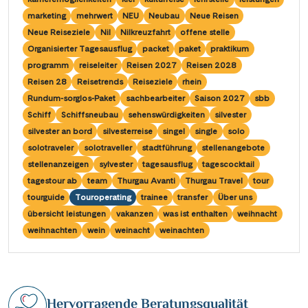
Saar
(10)
Porta Nigra
(12)
marketing
mehrwert
NEU
Neubau
Neue Reisen
Passau
(7)
Seine, Oise & Schelde
(6)
Neue Reiseziele
Nil
Nilkreuzfahrt
offene stelle
Reichsburg Cochem
(15)
Porto
(12)
Organisierter Tagesausflug
packet
paket
praktikum
Spree
(4)
Saarschleife
(7)
programm
reiseleiter
Reisen 2027
Reisen 2028
Potsdam
(1)
Weser, Ems & Hunte
(2)
Reisen 28
Reisetrends
Reiseziele
rhein
Schiffshebewerk Arzviller
(3)
Regensburg
(1)
Rundum-sorglos-Paket
sachbearbeiter
Saison 2027
sbb
Weser, Ems-/ Mittellandkanal
(15)
Schiffshebewerk Niederfinow
(19)
Schiff
Schiffsneubau
sehenswürdigkeiten
silvester
Rotterdam
(2)
silvester an bord
silvesterreise
singel
single
solo
Schiffshebewerk Scharnebeck
(8)
Saarbrücken
(5)
solotraveler
solotraveller
stadtführung
stellenangebote
Schloss Heidelberg
(6)
stellenanzeigen
sylvester
tagesausflug
tagescocktail
Saarburg
(1)
tagestour ab
team
Thurgau Avanti
Thurgau Travel
tour
Schloss Sanssouci
(11)
Stralsund
(6)
tourguide
Touroperating
trainee
transfer
Über uns
Schloss Schönbrunn
(5)
übersicht leistungen
vakanzen
was ist enthalten
weihnacht
Strasbourg
(1)
weihnachten
wein
weinacht
weinachten
Schlögener Schlinge
(8)
Stuttgart
(2)
St. Georgs-Arm
(2)
Tulcea
(1)
Stift Melk
(10)
Valence
(1)
Hervorragende Beratungsqualität