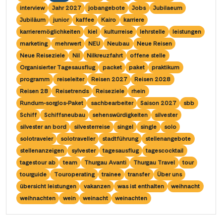
Wasserstrassenkreuz Magdeburg
(2)
Wien
interview
Jahr 2027
jobangebote
Jobs
Jubilaeum
(2)
Wasserstrassenkreuz Minden
Jubiläum
junior
kaffee
Kairo
karriere
(7)
Würzburg
(1)
karrieremöglichkeiten
kiel
kulturreise
lehrstelle
leistungen
marketing
mehrwert
NEU
Neubau
Neue Reisen
Neue Reiseziele
Nil
Nilkreuzfahrt
offene stelle
Organisierter Tagesausflug
packet
paket
praktikum
programm
reiseleiter
Reisen 2027
Reisen 2028
Reisen 28
Reisetrends
Reiseziele
rhein
Rundum-sorglos-Paket
sachbearbeiter
Saison 2027
sbb
Schiff
Schiffsneubau
sehenswürdigkeiten
silvester
silvester an bord
silvesterreise
singel
single
solo
solotraveler
solotraveller
stadtführung
stellenangebote
stellenanzeigen
sylvester
tagesausflug
tagescocktail
tagestour ab
team
Thurgau Avanti
Thurgau Travel
tour
tourguide
Touroperating
trainee
transfer
Über uns
übersicht leistungen
vakanzen
was ist enthalten
weihnacht
weihnachten
wein
weinacht
weinachten