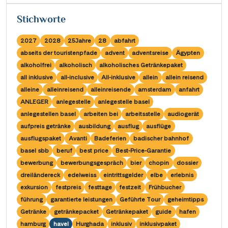
Saar
(10)
Porta Nigra
(12)
Passau
Stichworte
(7)
Seine, Oise & Schelde
(6)
Reichsburg Cochem
(15)
Porto
(12)
Spree
2027
2028
25Jahre
28
abfahrt
(4)
Saarschleife
(7)
Potsdam
abseits der touristenpfade
advent
adventsreise
Ägypten
(1)
Weser, Ems & Hunte
(2)
Schiffshebewerk Arzviller
alkoholfrei
alkoholisch
alkoholisches Getränkepaket
(3)
Regensburg
(1)
Weser, Ems-/ Mittellandkanal
all inklusive
all-inclusive
All-inklusive
allein
allein reisend
(15)
Schiffshebewerk Niederfinow
(19)
Rotterdam
alleine
alleinreisend
alleinreisende
amsterdam
anfahrt
(2)
Schiffshebewerk Scharnebeck
ANLEGER
anlegestelle
anlegestelle basel
(8)
Saarbrücken
(5)
anlegestellen basel
arbeiten bei
arbeitsstelle
audiogerät
Schloss Heidelberg
(6)
Saarburg
aufpreis getränke
ausbildung
ausflug
ausflüge
(1)
Schloss Sanssouci
ausflugspaket
Avanti
Badeferien
badischer bahnhof
(11)
Stralsund
(6)
basel sbb
beruf
best price
Best-Price-Garantie
Schloss Schönbrunn
(5)
Strasbourg
bewerbung
bewerbungsgespräch
bier
chopin
dossier
(1)
Schlögener Schlinge
dreiländereck
edelweiss
eintrittsgelder
elbe
erlebnis
(8)
Stuttgart
(2)
exkursion
festpreis
festtage
festzeit
Frühbucher
St. Georgs-Arm
(2)
Tulcea
führung
garantierte leistungen
Geführte Tour
geheimtipps
(1)
Stift Melk
Getränke
getränkepacket
Getränkepaket
guide
hafen
(10)
Valence
(1)
hamburg
havel
Hurghada
inklusiv
inklusivpaket