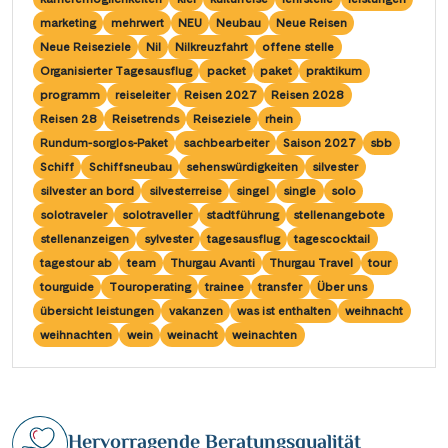
Saar
(10)
Porta Nigra
(11)
marketing
mehrwert
NEU
Neubau
Neue Reisen
Passau
(7)
Seine, Oise & Schelde
(6)
Neue Reiseziele
Nil
Nilkreuzfahrt
offene stelle
Reichsburg Cochem
(14)
Porto
(12)
Organisierter Tagesausflug
packet
paket
praktikum
Spree
(4)
Saarschleife
(7)
programm
reiseleiter
Reisen 2027
Reisen 2028
Potsdam
(1)
Weser, Ems & Hunte
(2)
Reisen 28
Reisetrends
Reiseziele
rhein
Schiffshebewerk Arzviller
(3)
Regensburg
(1)
Rundum-sorglos-Paket
sachbearbeiter
Saison 2027
sbb
Weser, Ems-/ Mittellandkanal
(15)
Schiffshebewerk Niederfinow
(19)
Schiff
Schiffsneubau
sehenswürdigkeiten
silvester
Rotterdam
(2)
silvester an bord
silvesterreise
singel
single
solo
Schiffshebewerk Scharnebeck
(8)
Saarbrücken
(5)
solotraveler
solotraveller
stadtführung
stellenangebote
Schloss Heidelberg
(6)
stellenanzeigen
sylvester
tagesausflug
tagescocktail
Saarburg
(1)
tagestour ab
team
Thurgau Avanti
Thurgau Travel
tour
Schloss Sanssouci
(11)
Stralsund
(6)
tourguide
Touroperating
trainee
transfer
Über uns
Schloss Schönbrunn
(5)
übersicht leistungen
vakanzen
was ist enthalten
weihnacht
Strasbourg
(1)
weihnachten
wein
weinacht
weinachten
Schlögener Schlinge
(8)
Stuttgart
(2)
St. Georgs-Arm
(2)
Tulcea
(1)
Stift Melk
(10)
Valence
(1)
Hervorragende Beratungsqualität