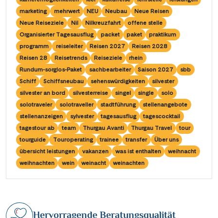
Saar
(10)
Porta Nigra
(12)
marketing
mehrwert
NEU
Neubau
Neue Reisen
Passau
(7)
Seine, Oise & Schelde
(6)
Neue Reiseziele
Nil
Nilkreuzfahrt
offene stelle
Reichsburg Cochem
(15)
Porto
(12)
Organisierter Tagesausflug
packet
paket
praktikum
Spree
(4)
Saarschleife
(7)
programm
reiseleiter
Reisen 2027
Reisen 2028
Potsdam
(1)
Weser, Ems & Hunte
(2)
Reisen 28
Reisetrends
Reiseziele
rhein
Schiffshebewerk Arzviller
(3)
Regensburg
(1)
Rundum-sorglos-Paket
sachbearbeiter
Saison 2027
sbb
Weser, Ems-/ Mittellandkanal
(15)
Schiffshebewerk Niederfinow
(19)
Schiff
Schiffsneubau
sehenswürdigkeiten
silvester
Rotterdam
(2)
silvester an bord
silvesterreise
singel
single
solo
Schiffshebewerk Scharnebeck
(8)
Saarbrücken
(5)
solotraveler
solotraveller
stadtführung
stellenangebote
Schloss Heidelberg
(6)
stellenanzeigen
sylvester
tagesausflug
tagescocktail
Saarburg
(1)
tagestour ab
team
Thurgau Avanti
Thurgau Travel
tour
Schloss Sanssouci
(11)
Stralsund
(6)
tourguide
Touroperating
trainee
transfer
Über uns
Schloss Schönbrunn
(5)
übersicht leistungen
vakanzen
was ist enthalten
weihnacht
Strasbourg
(1)
weihnachten
wein
weinacht
weinachten
Schlögener Schlinge
(8)
Stuttgart
(2)
St. Georgs-Arm
(2)
Tulcea
(1)
Stift Melk
(10)
Valence
(1)
Hervorragende Beratungsqualität