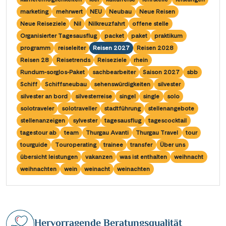
Saar
(10)
Porta Nigra
(12)
marketing
mehrwert
NEU
Neubau
Neue Reisen
Passau
(7)
Seine, Oise & Schelde
(6)
Neue Reiseziele
Nil
Nilkreuzfahrt
offene stelle
Reichsburg Cochem
(15)
Porto
(12)
Organisierter Tagesausflug
packet
paket
praktikum
Spree
(4)
Saarschleife
(7)
programm
reiseleiter
Reisen 2027
Reisen 2028
Potsdam
(1)
Weser, Ems & Hunte
(2)
Reisen 28
Reisetrends
Reiseziele
rhein
Schiffshebewerk Arzviller
(3)
Regensburg
(1)
Rundum-sorglos-Paket
sachbearbeiter
Saison 2027
sbb
Weser, Ems-/ Mittellandkanal
(15)
Schiffshebewerk Niederfinow
(19)
Schiff
Schiffsneubau
sehenswürdigkeiten
silvester
Rotterdam
(2)
silvester an bord
silvesterreise
singel
single
solo
Schiffshebewerk Scharnebeck
(8)
Saarbrücken
(5)
solotraveler
solotraveller
stadtführung
stellenangebote
Schloss Heidelberg
(6)
stellenanzeigen
sylvester
tagesausflug
tagescocktail
Saarburg
(1)
tagestour ab
team
Thurgau Avanti
Thurgau Travel
tour
Schloss Sanssouci
(11)
Stralsund
(6)
tourguide
Touroperating
trainee
transfer
Über uns
Schloss Schönbrunn
(5)
übersicht leistungen
vakanzen
was ist enthalten
weihnacht
Strasbourg
(1)
weihnachten
wein
weinacht
weinachten
Schlögener Schlinge
(8)
Stuttgart
(2)
St. Georgs-Arm
(2)
Tulcea
(1)
Stift Melk
(10)
Valence
(1)
Hervorragende Beratungsqualität