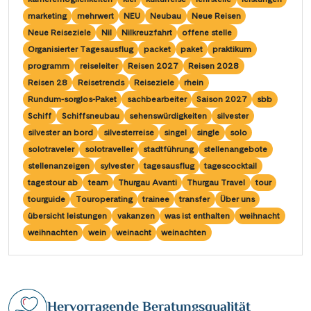
Saar
(10)
Porta Nigra
(12)
marketing
mehrwert
NEU
Neubau
Neue Reisen
Passau
(7)
Seine, Oise & Schelde
(6)
Neue Reiseziele
Nil
Nilkreuzfahrt
offene stelle
Reichsburg Cochem
(15)
Porto
(12)
Organisierter Tagesausflug
packet
paket
praktikum
Spree
(4)
Saarschleife
(7)
programm
reiseleiter
Reisen 2027
Reisen 2028
Potsdam
(1)
Weser, Ems & Hunte
(2)
Reisen 28
Reisetrends
Reiseziele
rhein
Schiffshebewerk Arzviller
(3)
Regensburg
(1)
Rundum-sorglos-Paket
sachbearbeiter
Saison 2027
sbb
Weser, Ems-/ Mittellandkanal
(15)
Schiffshebewerk Niederfinow
(19)
Schiff
Schiffsneubau
sehenswürdigkeiten
silvester
Rotterdam
(2)
silvester an bord
silvesterreise
singel
single
solo
Schiffshebewerk Scharnebeck
(8)
Saarbrücken
(5)
solotraveler
solotraveller
stadtführung
stellenangebote
Schloss Heidelberg
(6)
stellenanzeigen
sylvester
tagesausflug
tagescocktail
Saarburg
(1)
tagestour ab
team
Thurgau Avanti
Thurgau Travel
tour
Schloss Sanssouci
(11)
Stralsund
(6)
tourguide
Touroperating
trainee
transfer
Über uns
Schloss Schönbrunn
(5)
übersicht leistungen
vakanzen
was ist enthalten
weihnacht
Strasbourg
(1)
weihnachten
wein
weinacht
weinachten
Schlögener Schlinge
(8)
Stuttgart
(2)
St. Georgs-Arm
(2)
Tulcea
(1)
Stift Melk
(10)
Valence
(1)
Hervorragende Beratungsqualität