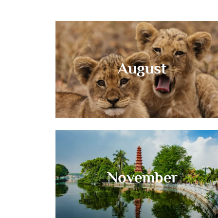
August
November