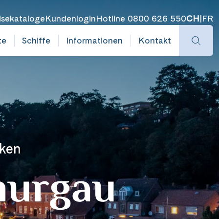
isekataloge
Kundenlogin
Hotline 0800 626 550
CH
|
FR
te
Schiffe
Informationen
Kontakt
cken
hurgau