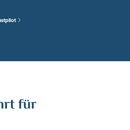
stpilot
rt für