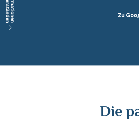
Würzburg
(1)
Zu Goog
Die p