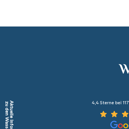
Passau
(7)
Porto
(12)
Potsdam
(1)
Regensburg
(1)
Rotterdam
(2)
Saarbrücken
(5)
W
Saarburg
(1)
Stralsund
(5)
Strasbourg
(1)
Stuttgart
(2)
4,4 Sterne bei 11
Aktuelle Informationen
zu den Wasserständen
Tulcea
(1)
Valence
(1)
Wien
(2)