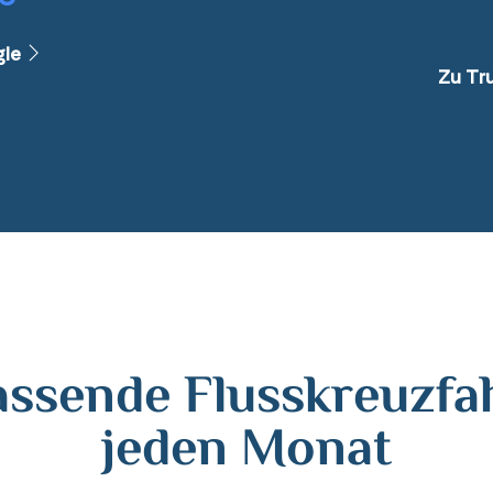
le
Zu Tru
assende Flusskreuzfah
jeden Monat