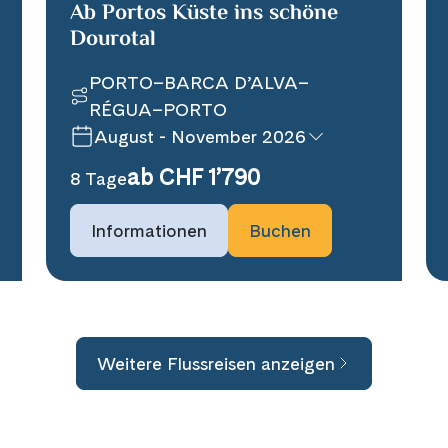
Ab Portos Küste ins schöne
Rhein in Flammen
Dourotal
(7)
Silvester
(9)
PORTO–BARCA D’ALVA–
Stricken
(1)
RÉGUA–PORTO
August - November 2026
Tanzreise
(1)
ab CHF 1’790
Tulpenblüte
8 Tage
(7)
Velo und Schiff
(21)
Informationen
Buchen
Weihnachten
(1)
Wellness und Erholung
(2)
Wildlife
(1)
Weitere Flussreisen anzeigen