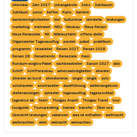
Wasserstrassenkreuz Magdeburg
(2)
Wien
interview
Jahr 2027
jobangebote
Jobs
Jubilaeum
(2)
Wasserstrassenkreuz Minden
Jubiläum
junior
kaffee
Kairo
karriere
(7)
Würzburg
(1)
karrieremöglichkeiten
kiel
kulturreise
lehrstelle
leistungen
marketing
mehrwert
NEU
Neubau
Neue Reisen
Neue Reiseziele
Nil
Nilkreuzfahrt
offene stelle
Organisierter Tagesausflug
packet
paket
praktikum
programm
reiseleiter
Reisen 2027
Reisen 2028
Reisen 28
Reisetrends
Reiseziele
rhein
Rundum-sorglos-Paket
sachbearbeiter
Saison 2027
sbb
Schiff
Schiffsneubau
sehenswürdigkeiten
silvester
silvester an bord
silvesterreise
singel
single
solo
solotraveler
solotraveller
stadtführung
stellenangebote
stellenanzeigen
sylvester
tagesausflug
tagescocktail
tagestour ab
team
Thurgau Avanti
Thurgau Travel
tour
tourguide
Touroperating
trainee
transfer
Über uns
übersicht leistungen
vakanzen
was ist enthalten
weihnacht
weihnachten
wein
weinacht
weinachten