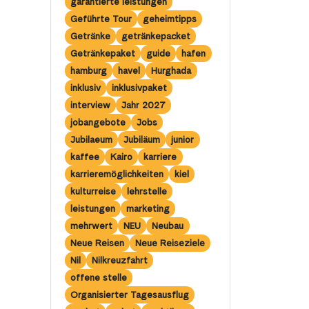
garantierte leistungen
Geführte Tour
geheimtipps
Getränke
getränkepacket
Getränkepaket
guide
hafen
hamburg
havel
Hurghada
inklusiv
inklusivpaket
interview
Jahr 2027
jobangebote
Jobs
Jubilaeum
Jubiläum
junior
kaffee
Kairo
karriere
karrieremöglichkeiten
kiel
kulturreise
lehrstelle
leistungen
marketing
mehrwert
NEU
Neubau
Neue Reisen
Neue Reiseziele
Nil
Nilkreuzfahrt
offene stelle
Organisierter Tagesausflug