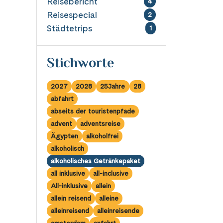
Reisebericht
4
Reisespecial
2
Städtetrips
1
Stichworte
2027
2028
25Jahre
28
abfahrt
abseits der touristenpfade
advent
adventsreise
Ägypten
alkoholfrei
alkoholisch
alkoholisches Getränkepaket
all inklusive
all-inclusive
All-inklusive
allein
allein reisend
alleine
alleinreisend
alleinreisende