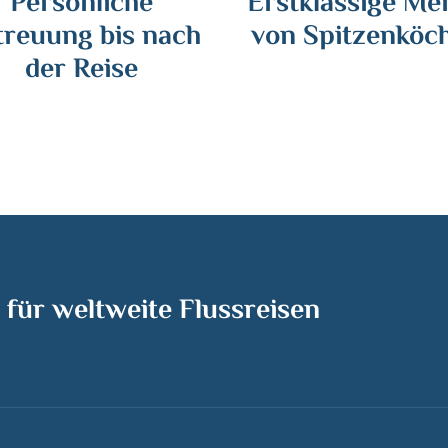
Persönliche
Erstklassige Me
treuung bis nach
von Spitzenköc
der Reise
 für weltweite Flussreisen