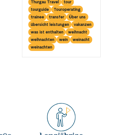
Thurgau Travel
tour
tourguide
Touroperating
trainee
transfer
Über uns
übersicht leistungen
vakanzen
was ist enthalten
weihnacht
weihnachten
wein
weinacht
weinachten