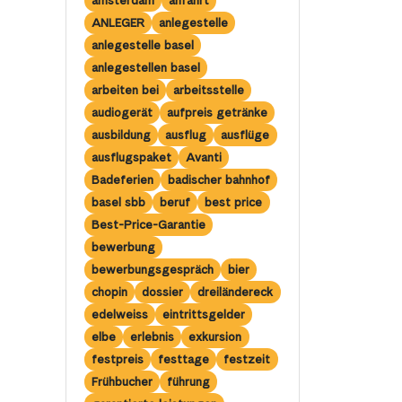
amsterdam
anfahrt
ANLEGER
anlegestelle
anlegestelle basel
anlegestellen basel
arbeiten bei
arbeitsstelle
audiogerät
aufpreis getränke
ausbildung
ausflug
ausflüge
ausflugspaket
Avanti
Badeferien
badischer bahnhof
basel sbb
beruf
best price
Best-Price-Garantie
bewerbung
bewerbungsgespräch
bier
chopin
dossier
dreiländereck
edelweiss
eintrittsgelder
elbe
erlebnis
exkursion
festpreis
festtage
festzeit
Frühbucher
führung