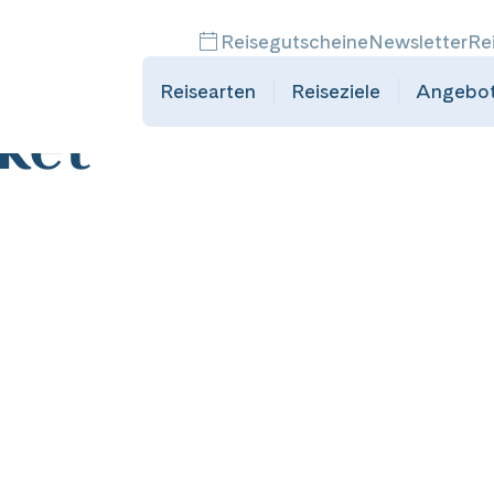
:
alkoholisches
Reisegutscheine
Newsletter
Re
Reisearten
Reiseziele
Angebo
ket