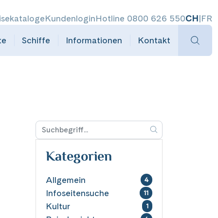
isekataloge
Kundenlogin
Hotline 0800 626 550
CH
|
FR
te
Schiffe
Informationen
Kontakt
Kategorien
Allgemein
4
Infoseitensuche
11
Kultur
1