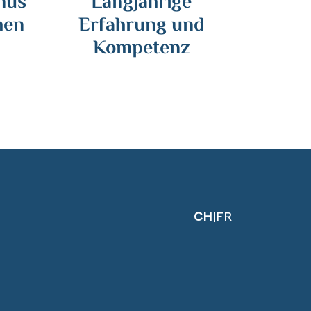
nüs
Langjährige
hen
Erfahrung und
Kompetenz
CH
|
FR