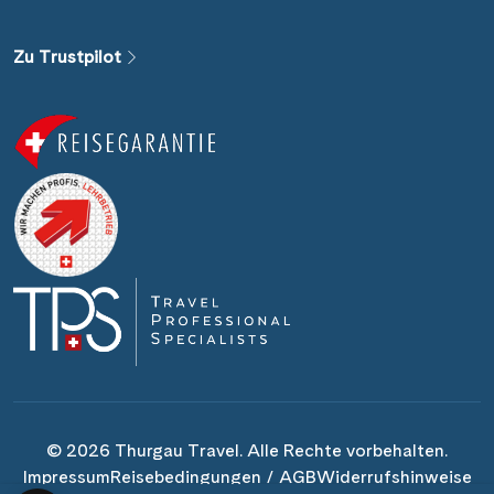
Alle Gewässer
Zu Trustpilot
Alle Schiffe
Reisethema
Alle Sehenswürdigkeiten
Reiseart
Abfahrtshafen
© 2026 Thurgau Travel. Alle Rechte vorbehalten.
Impressum
Reisebedingungen / AGB
Widerrufshinweise