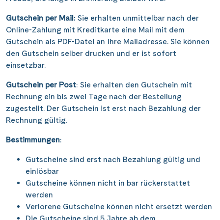
Saar
(10)
Porta Nigra
(12)
Passau
(7)
Gutschein per Mail:
Sie erhalten unmittelbar nach der
Seine, Oise & Schelde
(6)
Reichsburg Cochem
(15)
Online-Zahlung mit Kreditkarte eine Mail mit dem
Porto
(12)
Spree
(4)
Gutschein als PDF-Datei an Ihre Mailadresse. Sie können
Saarschleife
(7)
Potsdam
(1)
den Gutschein selber drucken und er ist sofort
Weser, Ems & Hunte
(2)
Schiffshebewerk Arzviller
(3)
einsetzbar.
Regensburg
(1)
Weser, Ems-/ Mittellandkanal
(15)
Schiffshebewerk Niederfinow
(19)
Gutschein per Post
: Sie erhalten den Gutschein mit
Rotterdam
(2)
Rechnung ein bis zwei Tage nach der Bestellung
Schiffshebewerk Scharnebeck
(8)
Saarbrücken
(5)
zugestellt. Der Gutschein ist erst nach Bezahlung der
Schloss Heidelberg
(6)
Rechnung gültig.
Saarburg
(1)
Schloss Sanssouci
(11)
Bestimmungen
Stralsund
:
(6)
Schloss Schönbrunn
(5)
Strasbourg
(1)
Gutscheine sind erst nach Bezahlung gültig und
Schlögener Schlinge
(8)
einlösbar
Stuttgart
(2)
Gutscheine können nicht in bar rückerstattet
St. Georgs-Arm
(2)
Tulcea
(1)
werden
Stift Melk
(10)
Verlorene Gutscheine können nicht ersetzt werden
Valence
(1)
Die Gutscheine sind 5 Jahre ab dem