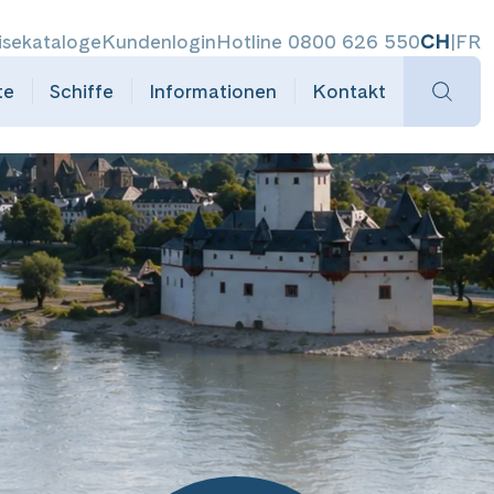
isekataloge
Kundenlogin
Hotline 0800 626 550
CH
|
FR
te
Schiffe
Informationen
Kontakt