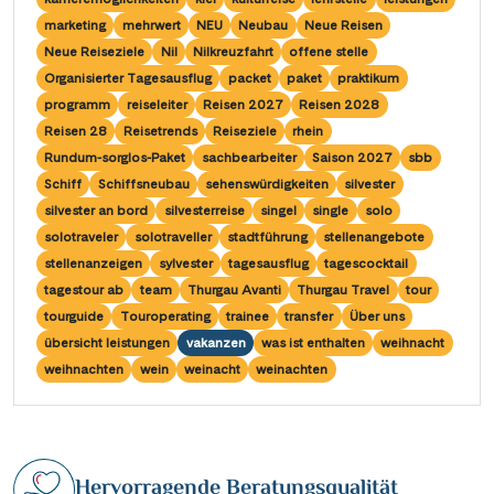
Saar
(10)
Porta Nigra
(12)
marketing
mehrwert
NEU
Neubau
Neue Reisen
Passau
(7)
Seine, Oise & Schelde
(6)
Neue Reiseziele
Nil
Nilkreuzfahrt
offene stelle
Reichsburg Cochem
(15)
Porto
(12)
Organisierter Tagesausflug
packet
paket
praktikum
Spree
(4)
Saarschleife
(7)
programm
reiseleiter
Reisen 2027
Reisen 2028
Potsdam
(1)
Weser, Ems & Hunte
(2)
Reisen 28
Reisetrends
Reiseziele
rhein
Schiffshebewerk Arzviller
(3)
Regensburg
(1)
Rundum-sorglos-Paket
sachbearbeiter
Saison 2027
sbb
Weser, Ems-/ Mittellandkanal
(14)
Schiffshebewerk Niederfinow
(19)
Schiff
Schiffsneubau
sehenswürdigkeiten
silvester
Rotterdam
(2)
silvester an bord
silvesterreise
singel
single
solo
Schiffshebewerk Scharnebeck
(8)
Saarbrücken
(5)
solotraveler
solotraveller
stadtführung
stellenangebote
Schloss Heidelberg
(6)
stellenanzeigen
sylvester
tagesausflug
tagescocktail
Saarburg
(1)
tagestour ab
team
Thurgau Avanti
Thurgau Travel
tour
Schloss Sanssouci
(11)
Stralsund
(6)
tourguide
Touroperating
trainee
transfer
Über uns
Schloss Schönbrunn
(5)
übersicht leistungen
vakanzen
was ist enthalten
weihnacht
Strasbourg
(1)
weihnachten
wein
weinacht
weinachten
Schlögener Schlinge
(8)
Stuttgart
(2)
St. Georgs-Arm
(2)
Tulcea
(1)
Stift Melk
(10)
Valence
(1)
Hervorragende Beratungsqualität