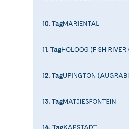
Facebook
10. Tag
MARIENTAL
WhatsApp
Link kopiere
11. Tag
HOLOOG (FISH RIVER
12. Tag
UPINGTON (AUGRABI
13. Tag
MATJIESFONTEIN
14. Tag
KAPSTADT