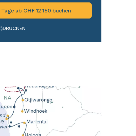
6 Tage ab CHF 12’150 buchen
DRUCKEN