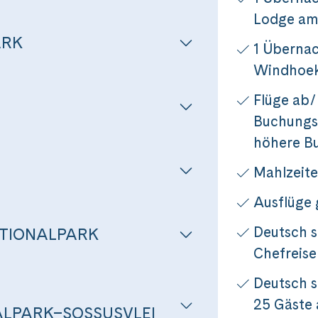
Lodge am
ARK
1 Übernac
Windhoe
Flüge ab/
Buchungsk
höhere B
Mahlzeite
Reise
Ausflüge
Deutsch 
TIONALPARK
Chefreise
k-Kapstadt – mit dem African Explorer durch
Deutsch s
25 Gäste
ALPARK–SOSSUSVLEI