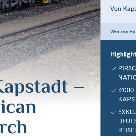
Weitere Re
Highlight
PIRS
apstadt –
NATI
3'000
ican
KAPS
EXKL
rch
DEUT
REISE