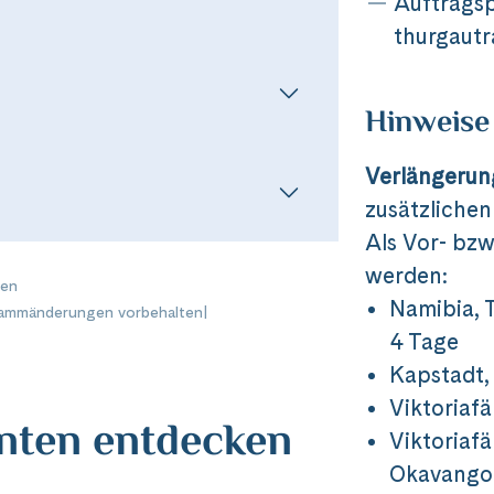
Auftragsp
thurgautr
Hinweise
Verlängeru
zusätzliche
Als Vor- bz
werden:
nen
Namibia, 
ammänderungen vorbehalten
|
4 Tage
Kapstadt,
Viktoriaf
anten entdecken
Viktoriaf
Okavango-