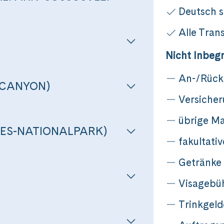
Messenger
Deutsch s
Alle Tran
per E-Mail senden
Nicht Inbegr
An-/Rück
n
 CANYON)
Versiche
übrige Ma
ES-NATIONALPARK)
fakultati
Getränke
Visagebü
Trinkgeld