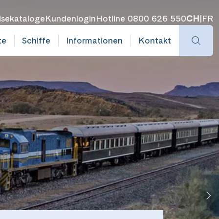
isekataloge
Kundenlogin
Hotline 0800 626 550
CH
|
FR
te
Schiffe
Informationen
Kontakt