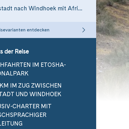
Von Kapstadt nach Windhoek mit African Explorer
isevarianten entdecken
s der Reise
CHFAHRTEN IM ETOSHA-
ONALPARK
 KM IM ZUG ZWISCHEN
TADT UND WINDHOEK
USIV-CHARTER MIT
SCHSPRACHIGER
LEITUNG