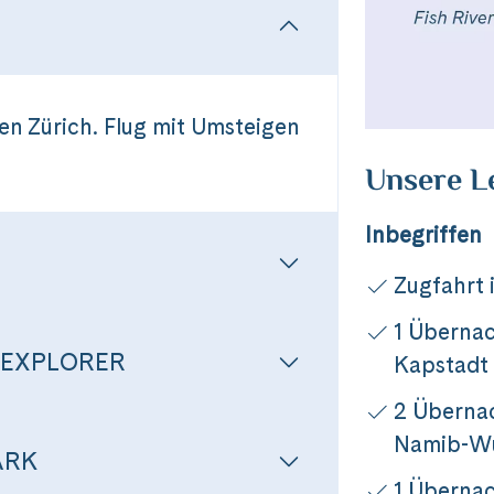
en Zürich. Flug mit Umsteigen
Unsere L
Inbegriffen
Zugfahrt 
1 Übernac
 EXPLORER
Kapstadt
2 Übernac
Namib-W
ARK
1 Übernac