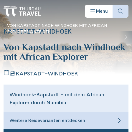
Menu
VON KAPSTADT NACH WINDHOEK MIT AFRICAN
KAPSTADT–WINDHOEK
EXPLORER ANZEIGEN
Von Kapstadt nach Windhoek
mit African Explorer
Reisearten
KAPSTADT–WINDHOEK
Reiseziele
Windhoek-Kapstadt – mit dem African
Angebote
Explorer durch Namibia
Schiffe
Weitere Reisevarianten entdecken