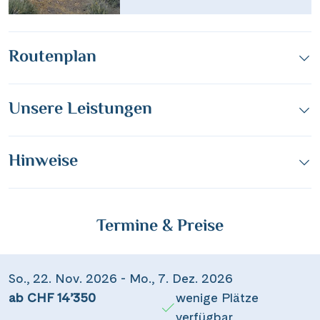
Teile diese Reise
Routenplan
Von Kapstadt nach Windhoek mit African
Unsere Leistungen
Explorer
Hinweise
Dieser Inhalt wird von einem Drittanbieter gehostet. Durch das Zeigen der
Facebook
externen Inhalte akzeptierst du die
Nutzungsbedingungen
von
youtube.com.
Messenger
Termine & Preise
Video anzeigen
Nicht erneut fragen
WhatsApp
So., 22. Nov. 2026 - Mo., 7. Dez. 2026
per E-Mail senden
ab CHF 14’350
wenige Plätze
verfügbar