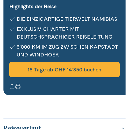
Highlights der Reise
Informationen
DIE EINZIGARTIGE TIERWELT NAMIBIAS
Kontakt
EXKLUSIV-CHARTER MIT
DEUTSCHSPRACHIGER REISELEITUNG
3'000 KM IM ZUG ZWISCHEN KAPSTADT
UND WINDHOEK
Reisekalender
Reisegutscheine
16 Tage ab CHF 14’350 buchen
Newsletter
Reisekataloge
Kundenlogin
|
Hotline 0800 626 550
DE
FR
Reiseverlauf