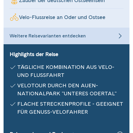
Zauber der deutschen Ostseeinseln
Informationen
Velo-Flussreise an Oder und Ostsee
Kontakt
Weitere Reisevarianten entdecken
Highlights der Reise
Reisekalender
Reisegutscheine
TÄGLICHE KOMBINATION AUS VELO-
Newsletter
UND FLUSSFAHRT
Reisekataloge
VELOTOUR DURCH DEN AUEN-
Kundenlogin
NATIONALPARK "UNTERES ODERTAL"
FLACHE STRECKENPROFILE - GEEIGNET
FÜR GENUSS-VELOFAHRER
|
Hotline 0800 626 550
DE
FR