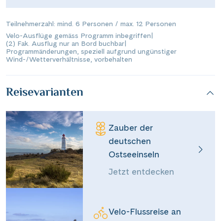
Teilnehmerzahl: mind. 6 Personen / max. 12 Personen
Velo-Ausflüge gemäss Programm inbegriffen
|
(2) Fak. Ausflug nur an Bord buchbar
|
Programmänderungen, speziell aufgrund ungünstiger
Wind-/Wetterverhältnisse, vorbehalten
Reisevarianten
Zauber der
Teile diese Reise
deutschen
Ostseeinseln
Velo-Flussreise an Oder und Ostsee
Jetzt entdecken
Velo-Flussreise an
Dieser Inhalt wird von einem Drittanbieter gehostet. Durch das Zeigen der
Facebook