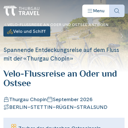
Menu
VELO-FLUSSREISE AN ODER UND OSTSEE ANZEIGEN
Velo und Schiff
Spannende Entdeckungsreise auf dem Fluss
mit der «Thurgau Chopin»
Reisearten
Velo-Flussreise an Oder und
Reiseziele
Ostsee
Angebote
Thurgau Chopin
September 2026
BERLIN–STETTIN–RÜGEN–STRALSUND
Schiffe