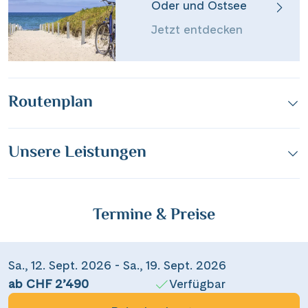
externen Inhalte akzeptierst du die
Nutzungsbedingungen
von
Oder und Ostsee
youtube.com.
Jetzt entdecken
Messenger
Video anzeigen
Nicht erneut fragen
WhatsApp
Routenplan
per E-Mail senden
Unsere Leistungen
Link kopieren
Termine & Preise
Sa., 12. Sept. 2026 - Sa., 19. Sept. 2026
ab CHF 2’490
Verfügbar