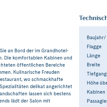
Technisc
Baujahr/
Flagge
Sie an Bord der im Grandhotel-
Länge
n. Die komfortablen Kabinen und
Breite
ichteten öffentlichen Bereiche
mmen. Kulinarische Freuden
Tiefgang
estaurant, wo schmackhafte
Höhe üb
Spezialitäten delikat angerichtet
Kabinen
Landschaften lassen sich bestens
nds lädt der Salon mit
Passagie