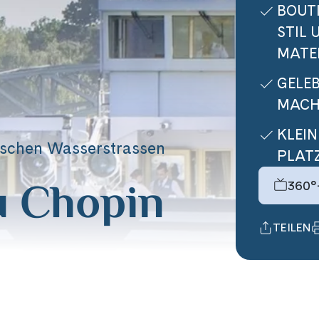
BOUTI
STIL
MATE
GELE
MACH
KLEIN
tschen Wasserstrassen
PLAT
 Chopin
360°
TEILEN