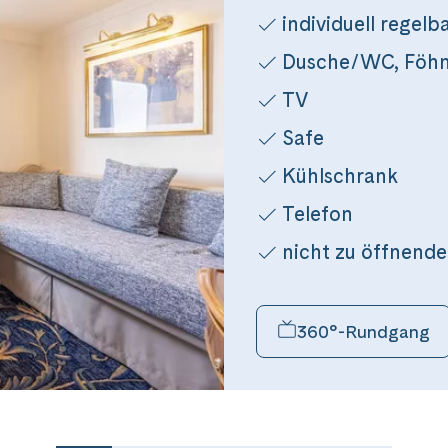
Messenger
individuell regel
Dusche/WC, Föh
per E-Mail senden
TV
Safe
n
Kühlschrank
Telefon
nicht zu öffnende
360°-Rundgang