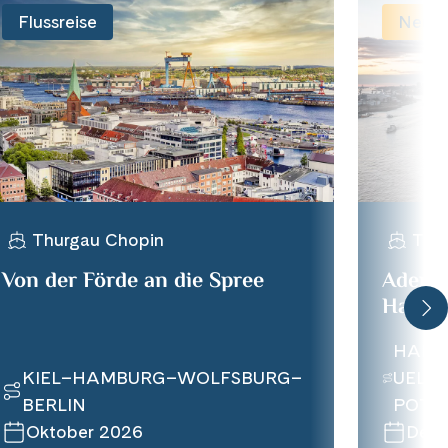
Flussreise
Neu
Thurgau Chopin
Thu
Von der Förde an die Spree
Adents
Havel
HAMB
KIEL–HAMBURG–WOLFSBURG–
UELZ
BERLIN
POTS
Oktober 2026
Deze