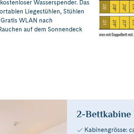
 kostenloser Wasserspender. Das
rtablen Liegestühlen, Stühlen
. Gratis WLAN nach
 (Rauchen auf dem Sonnendeck
Reise
rgau Chopin
2-Bettkabine
Kabinengrösse: c