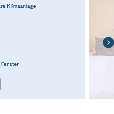
bare Klimaanlage
n
 Fenster