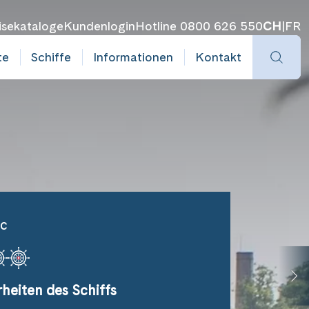
isekataloge
Kundenlogin
Hotline 0800 626 550
CH
|
FR
te
Schiffe
Informationen
Kontakt
ic
heiten des Schiffs