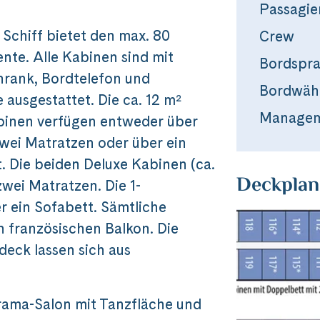
Passagie
 Schiff bietet den max. 80
Crew
nte. Alle Kabinen sind mit
Bordspr
hrank, Bordtelefon und
Bordwäh
e ausgestattet. Die ca. 12 m²
Manage
abinen verfügen entweder über
zwei Matratzen oder über ein
. Die beiden Deluxe Kabinen (ca.
Deckplan
zwei Matratzen. Die 1-
r ein Sofabett. Sämtliche
 französischen Balkon. Die
eck lassen sich aus
ama-Salon mit Tanzfläche und