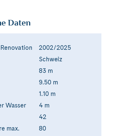
he Daten
 Renovation
2002/2025
Schweiz
83 m
9.50 m
1.10 m
er Wasser
4 m
42
re max.
80