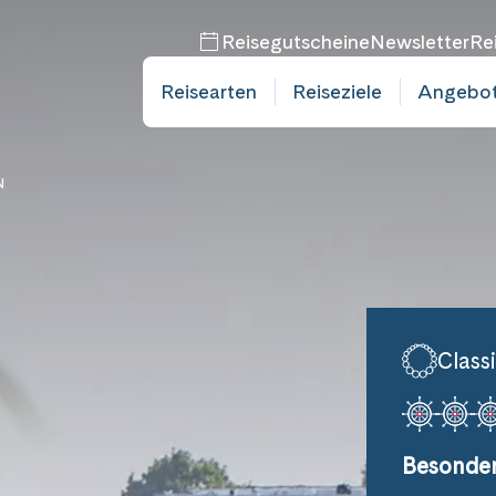
Reisegutscheine
Newsletter
Re
Reisearten
Reiseziele
Angebo
N
Class
Besonder