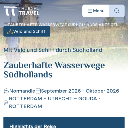
Menu
ZAUBERHAFTE WASSERWEGE SÜDHOLLANDS ANZEIGEN
Velo und Schiff
Mit Velo und Schiff durch Südholland
Reisearten
Zauberhafte Wasserwege
Südhollands
Reiseziele
Normandie
September 2026 - Oktober 2026
Angebote
ROTTERDAM – UTRECHT – GOUDA -
ROTTERDAM
Schiffe
Highlights der Reise