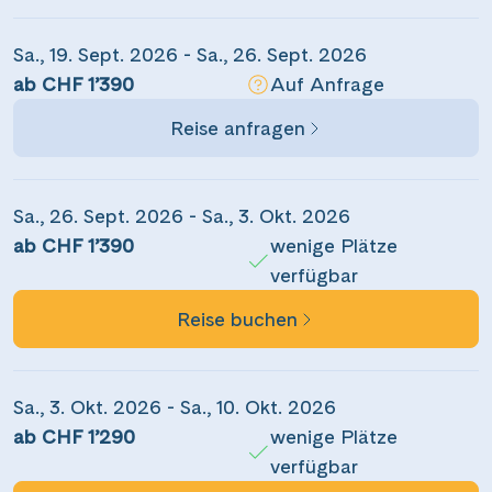
Sa., 19. Sept. 2026 - Sa., 26. Sept. 2026
ab CHF 1’390
Auf Anfrage
Reise anfragen
Teile diese Reise
Sa., 26. Sept. 2026 - Sa., 3. Okt. 2026
ab CHF 1’390
wenige Plätze
Zauberhafte Wasserwege Südhollands
verfügbar
Reise buchen
Dieser Inhalt wird von einem Drittanbieter gehostet. Durch das Zeigen der
Facebook
externen Inhalte akzeptierst du die
Nutzungsbedingungen
von
youtube.com.
Sa., 3. Okt. 2026 - Sa., 10. Okt. 2026
Messenger
ab CHF 1’290
wenige Plätze
Video anzeigen
Nicht erneut fragen
verfügbar