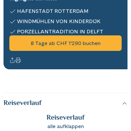
Informationen
HAFENSTADT ROTTERDAM
WINDMÜHLEN VON KINDERDIJK
Kontakt
PORZELLANTRADITION IN DELFT
8 Tage ab CHF 1’290 buchen
Reisekalender
Reisegutscheine
Newsletter
Reisekataloge
Kundenlogin
Reiseverlauf
|
Hotline 0800 626 550
DE
FR
Reiseverlauf
alle aufklappen