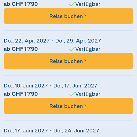
ab CHF 1’790
Verfügbar
Reise buchen
Teile diese Reise
Do., 22. Apr. 2027 - Do., 29. Apr. 2027
ab CHF 1’790
Verfügbar
Reise buchen
Savoir-vivre auf dem Wasser
Do., 10. Juni 2027 - Do., 17. Juni 2027
Dieser Inhalt wird von einem Drittanbieter gehostet. Durch das Zeigen der
Facebook
ab CHF 1’790
Verfügbar
externen Inhalte akzeptierst du die
Nutzungsbedingungen
von
youtube.com.
Reise buchen
Messenger
Video anzeigen
Nicht erneut fragen
Do., 17. Juni 2027 - Do., 24. Juni 2027
WhatsApp