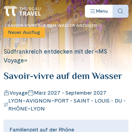
Menu
SAVOIR-VIVRE AUF DEM WASSER ANZEIGEN
Neuer Ausflug
Südfrankreich entdecken mit der «MS
Voyage»
Reisearten
Savoir-vivre auf dem Wasser
Reiseziele
Voyage
März 2027 - September 2027
LYON–AVIGNON–PORT - SAINT - LOUIS - DU -
Angebote
RHÔNE–LYON
Schiffe
Familienzeit auf der Rhône