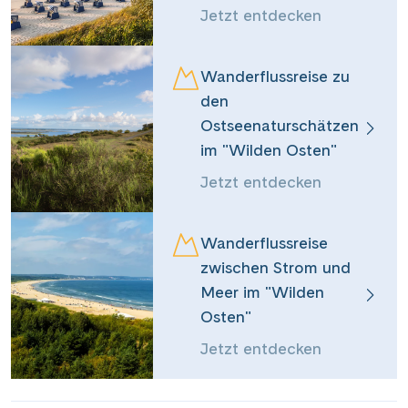
Jetzt entdecken
Teile diese Reise
Wanderflussreise zu
Amazonas des Nordens, Ostseeinseln
den
Ostseenaturschätzen
im "Wilden Osten"
Dieser Inhalt wird von einem Drittanbieter gehostet. Durch das Zeigen der
Jetzt entdecken
Facebook
externen Inhalte akzeptierst du die
Nutzungsbedingungen
von
youtube.com.
Messenger
Wanderflussreise
Video anzeigen
Nicht erneut fragen
zwischen Strom und
Meer im "Wilden
WhatsApp
Osten"
Jetzt entdecken
per E-Mail senden
Link kopieren