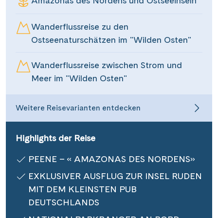
Amazonas des Nordens und Ostseeinseln
Informationen
Wanderflussreise zu den
Ostseenaturschätzen im "Wilden Osten"
Kontakt
Wanderflussreise zwischen Strom und
Meer im "Wilden Osten"
Reisekalender
Reisegutscheine
Weitere Reisevarianten entdecken
Newsletter
Reisekataloge
Highlights der Reise
Kundenlogin
PEENE – « AMAZONAS DES NORDENS»
EXKLUSIVER AUSFLUG ZUR INSEL RUDEN
MIT DEM KLEINSTEN PUB
|
Hotline 0800 626 550
DE
FR
DEUTSCHLANDS