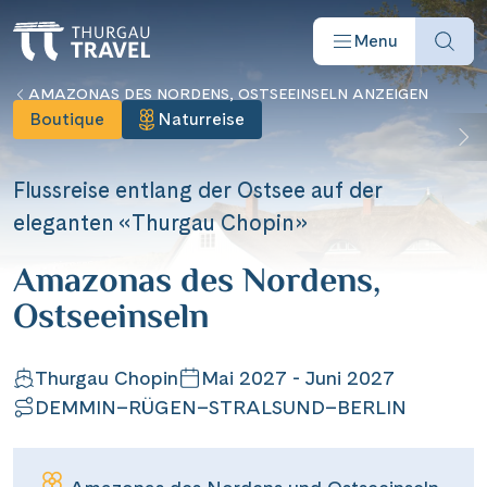
Menu
AMAZONAS DES NORDENS, OSTSEEINSELN ANZEIGEN
Boutique
Naturreise
Flussreise entlang der Ostsee auf der
eleganten «Thurgau Chopin»
Reisearten
Amazonas des Nordens,
Reiseziele
Ostseeinseln
Angebote
Thurgau Chopin
Mai 2027 - Juni 2027
DEMMIN–RÜGEN–STRALSUND–BERLIN
Schiffe