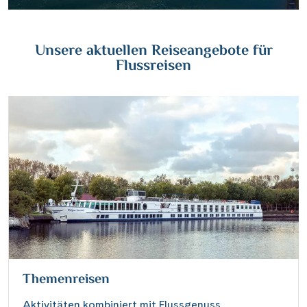
Wasserstrassenkreuz Magdeburg
(2)
Wien
(2)
Wasserstrassenkreuz Minden
(7)
Würzburg
(1)
Unsere aktuellen Reiseangebote für
Flussreisen
Themenreisen
Aktivitäten kombiniert mit Flussgenuss