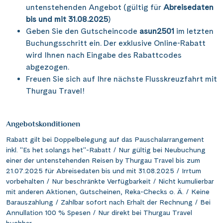
Saar
(10)
untenstehenden Angebot (gültig für
Abreisedaten
Porta Nigra
(12)
Passau
(7)
bis und mit 31.08.2025
)
Seine, Oise & Schelde
(6)
Reichsburg Cochem
(15)
Geben Sie den Gutscheincode
asun2501
im letzten
Porto
(12)
Spree
(4)
Buchungsschritt ein. Der exklusive Online-Rabatt
Saarschleife
(7)
Potsdam
(1)
wird Ihnen nach Eingabe des Rabattcodes
Weser, Ems & Hunte
(1)
Schiffshebewerk Arzviller
(3)
abgezogen.
Regensburg
(1)
Weser, Ems-/ Mittellandkanal
(13)
Freuen Sie sich auf Ihre nächste Flusskreuzfahrt mit
Schiffshebewerk Niederfinow
(19)
Rotterdam
(2)
Thurgau Travel!
Schiffshebewerk Scharnebeck
(8)
Saarbrücken
(5)
Schloss Heidelberg
(6)
Angebotskonditionen
Saarburg
(1)
Schloss Sanssouci
(10)
Rabatt gilt bei Doppelbelegung auf das Pauschalarrangement
Stralsund
(6)
inkl. "Es het solangs het"-Rabatt / Nur gültig bei Neubuchung
Schloss Schönbrunn
(5)
Strasbourg
einer der untenstehenden Reisen by Thurgau Travel bis zum
(1)
21.07.2025 für Abreisedaten bis und mit 31.08.2025 / Irrtum
Schlögener Schlinge
(8)
Stuttgart
(2)
vorbehalten / Nur beschränkte Verfügbarkeit / Nicht kumulierbar
St. Georgs-Arm
(2)
mit anderen Aktionen, Gutscheinen, Reka-Checks o. Ä. / Keine
Tulcea
(1)
Barauszahlung / Zahlbar sofort nach Erhalt der Rechnung / Bei
Stift Melk
(10)
Annullation 100 % Spesen / Nur direkt bei Thurgau Travel
Valence
(1)