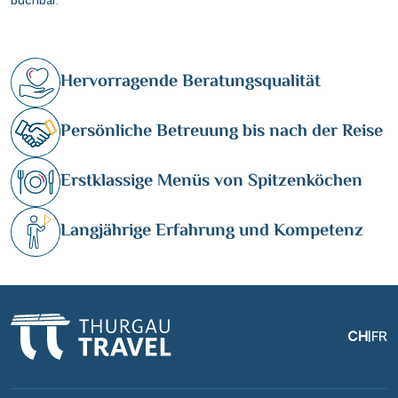
buchbar.
Wasserstrassenkreuz Magdeburg
(2)
Wien
(2)
Wasserstrassenkreuz Minden
(6)
Würzburg
(1)
Hervorragende Beratungsqualität
Persönliche Betreuung bis nach der Reise
Erstklassige Menüs von Spitzenköchen
Langjährige Erfahrung und Kompetenz
CH
|
FR