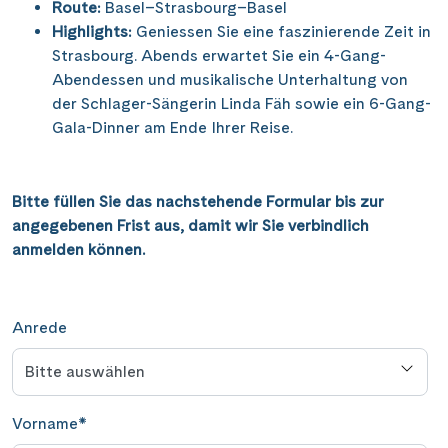
Route:
Basel–Strasbourg–Basel
Saar
(10)
Porta Nigra
(12)
Highlights:
Geniessen Sie eine faszinierende Zeit in
Passau
(7)
Seine, Oise & Schelde
(6)
Strasbourg. Abends erwartet Sie ein 4-Gang-
Reichsburg Cochem
(15)
Porto
(12)
Abendessen und musikalische Unterhaltung von
Spree
(4)
Saarschleife
(7)
der Schlager-Sängerin Linda Fäh sowie ein 6-Gang-
Potsdam
(1)
Weser, Ems & Hunte
(2)
Gala-Dinner am Ende Ihrer Reise.
Schiffshebewerk Arzviller
(3)
Regensburg
(1)
Weser, Ems-/ Mittellandkanal
(15)
Schiffshebewerk Niederfinow
(19)
Rotterdam
(2)
Schiffshebewerk Scharnebeck
Bitte füllen Sie das nachstehende Formular bis zur
(8)
Saarbrücken
(5)
angegebenen Frist aus, damit wir Sie verbindlich
Schloss Heidelberg
(6)
Saarburg
anmelden können.
(1)
Schloss Sanssouci
(11)
Stralsund
(6)
Schloss Schönbrunn
(5)
Strasbourg
(1)
Anrede
Schlögener Schlinge
(8)
Stuttgart
(2)
St. Georgs-Arm
(2)
Tulcea
(1)
Stift Melk
(10)
Vorname
*
Valence
(1)