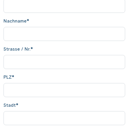
Wasserstrassenkreuz Magdeburg
(2)
Wien
(2)
Wasserstrassenkreuz Minden
(7)
Würzburg
(1)
Nachname
*
Strasse / Nr.
*
PLZ
*
Stadt
*