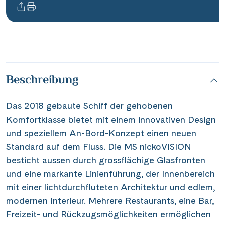
Informationen
Kontakt
Beschreibung
Reisekalender
Das 2018 gebaute Schiff der gehobenen
Reisegutscheine
Komfortklasse bietet mit einem innovativen Design
Newsletter
und speziellem An-Bord-Konzept einen neuen
Reisekataloge
Standard auf dem Fluss. Die MS nickoVISION
Kundenlogin
besticht aussen durch grossflächige Glasfronten
und eine markante Linienführung, der Innenbereich
mit einer lichtdurchfluteten Architektur und edlem,
|
Hotline 0800 626 550
DE
FR
modernen Interieur. Mehrere Restaurants, eine Bar,
Freizeit- und Rückzugsmöglichkeiten ermöglichen