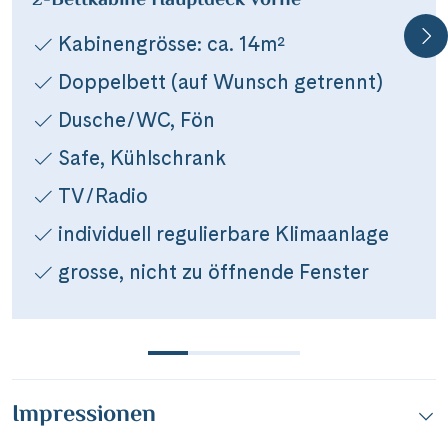
2-Bettkabine Hauptdeck vorne
per E-Mail senden
Kabinengrösse: ca. 14m²
Doppelbett (auf Wunsch getrennt)
Link kopieren
Dusche/WC, Fön
Safe, Kühlschrank
TV/Radio
individuell regulierbare Klimaanlage
grosse, nicht zu öffnende Fenster
Impressionen