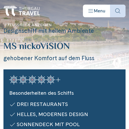
Menu
FLUSSREISE ANZEIGEN
Designschiff mit hellem Ambiente
MS nickoViSION
gehobener Komfort auf dem Fluss
Reisearten
Reiseziele
Besonderheiten des Schiffs
Angebote
DREI RESTAURANTS
HELLES, MODERNES DESIGN
Schiffe
SONNENDECK MIT POOL