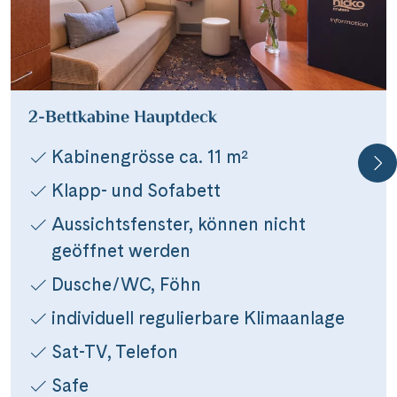
MS Bijou du Rhône
2-Bettkabine Hauptdeck
Facebook
Kabinengrösse ca. 11 m²
Klapp- und Sofabett
Messenger
Aussichtsfenster, können nicht
WhatsApp
geöffnet werden
Dusche/WC, Föhn
per E-Mail senden
individuell regulierbare Klimaanlage
Link kopieren
Sat-TV, Telefon
Safe