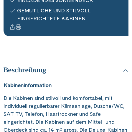
EINLADENDES SONNENDECK
Informationen
GEMÜTLICHE UND STILVOLL
EINGERICHTETE KABINEN
Kontakt
Reisekalender
Reisegutscheine
Beschreibung
Newsletter
Reisekataloge
Kabineninformation
Kundenlogin
Die Kabinen sind stilvoll und komfortabel, mit
individuell regulierbarer Klimaanlage, Dusche/WC,
SAT-TV, Telefon, Haartrockner und Safe
|
Hotline 0800 626 550
DE
FR
eingerichtet. Die Kabinen auf dem Mittel- und
Oberdeck sind ca. 14 m² gross. Die Deluxe-Kabinen