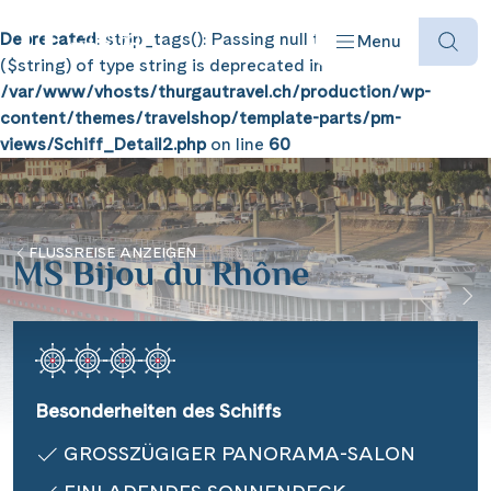
Deprecated
: strip_tags(): Passing null to parameter #1
Menu
($string) of type string is deprecated in
/var/www/vhosts/thurgautravel.ch/production/wp-
content/themes/travelshop/template-parts/pm-
views/Schiff_Detail2.php
on line
60
Reisearten
FLUSSREISE ANZEIGEN
MS Bijou du Rhône
Reiseziele
Angebote
Besonderheiten des Schiffs
Schiffe
GROSSZÜGIGER PANORAMA-SALON