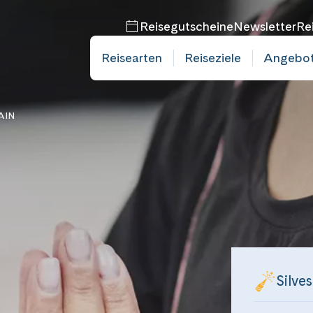
Reisegutscheine
Newsletter
Re
Reisearten
Reiseziele
Angebo
bucht
AIN
mine
bucht
mine
Silve