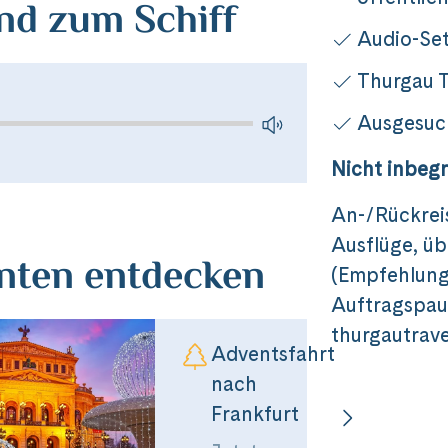
nd zum Schiff
Messenger
Audio-Set
Thurgau T
per E-Mail senden
Ausgesuc
n
Nicht inbegr
An-/Rückrei
Ausflüge, üb
anten entdecken
(Empfehlung 
Auftragspaus
thurgautrave
Adventsfahrt
nach
Frankfurt