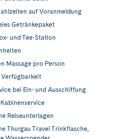
ahlzeiten auf Voranmeldung
eies Getränkepaket
tox- und Tee-Station
nheiten
en Massage pro Person
 Verfügbarkeit
vice bei Ein- und Ausschiffung
 Kabinenservice
he Reiseunterlagen
he Thurgau Travel Trinkflasche,
he Wasserspender