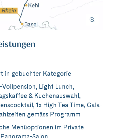
eistungen
t in gebuchter Kategorie
-Vollpension, Light Lunch,
agskaffee & Kuchenauswahl,
nscocktail, 1x High Tea Time, Gala-
Mahlzeiten gemäss Programm
che Menüoptionen im Private
m Panorama-Salon