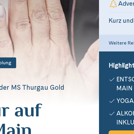
Adven
Kurz und
Weitere Re
olung
Highlight
ENTS
 der MS Thurgau Gold
MAIN
r auf
YOGA
ALKO
Main
INKLU