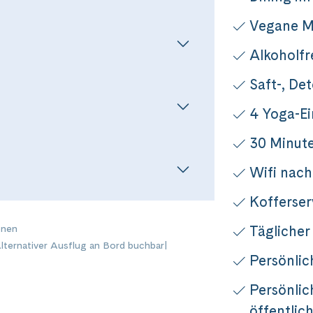
Vegane M
Alkoholfr
Saft-, De
4 Yoga-Ei
30 Minut
Wifi nach
Reise
Kofferser
Täglicher
onen
Alternativer Ausflug an Bord buchbar
|
s pur auf Rhein und Main
Persönlic
Persönlic
öffentlic