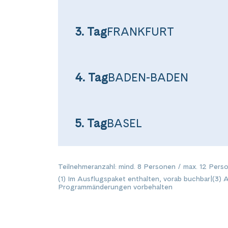
3. Tag
FRANKFURT
4. Tag
BADEN-BADEN
5. Tag
BASEL
Teile diese 
Teilnehmeranzahl: mind. 8 Personen / max. 12 Pers
(1) Im Ausflugspaket enthalten, vorab buchbar
|
(3) 
Wellnes
Programmänderungen vorbehalten