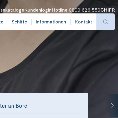
isekataloge
Kundenlogin
Hotline 0800 626 550
CH
|
FR
te
Schiffe
Informationen
Kontakt
ster an Bord