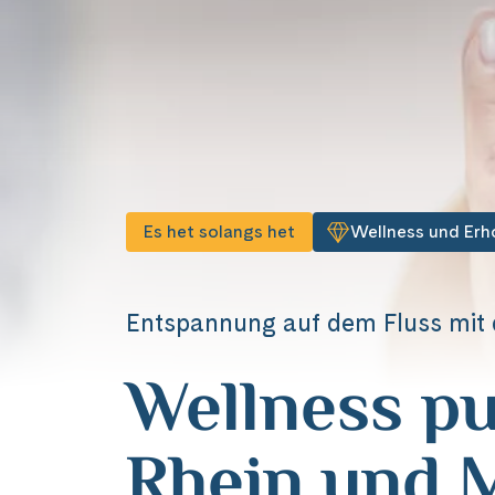
Es het solangs het
Wellness und Erh
Entspannung auf dem Fluss mit
Wellness pu
Rhein und 