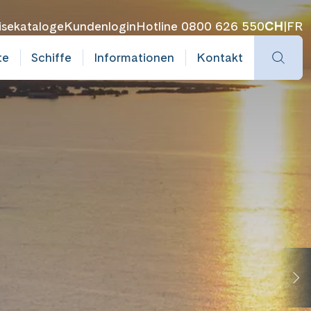
isekataloge
Kundenlogin
Hotline 0800 626 550
CH
|
FR
te
Schiffe
Informationen
Kontakt