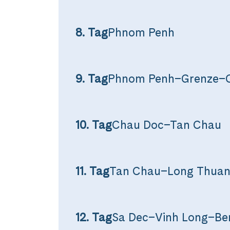
Facebook
8. Tag
Phnom Penh
WhatsApp
9. Tag
Phnom Penh–Grenze–
Link kopiere
10. Tag
Chau Doc–Tan Chau
11. Tag
Tan Chau–Long Thuan
12. Tag
Sa Dec–Vinh Long–Be