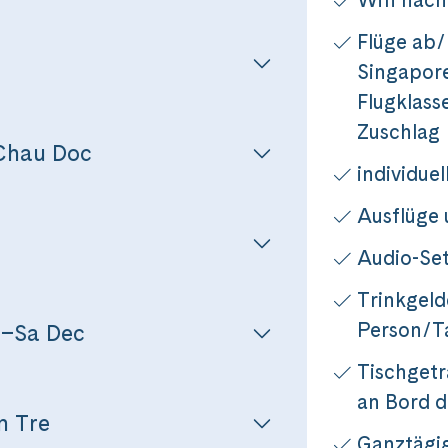
Messenger
Video anzeigen
Nicht erneut fragen
Flüge ab/
Singapore
per E-Mail senden
Flugklass
Zuschlag
Chau Doc
n
individue
Ausflüge
Audio-Set
Trinkgeld
Person/T
–Sa Dec
Tischgetr
an Bord d
n Tre
Ganztägig