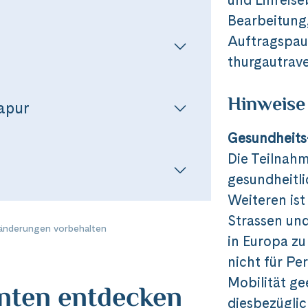
Bearbeitung
Auftragspaus
thurgautrave
Hinweise
gapur
Gesundheits
Die Teilnahm
gesundheitli
Weiteren ist
Strassen und
nderungen vorbehalten
in Europa zu
nicht für Pe
Mobilität ge
anten entdecken
diesbezüglic