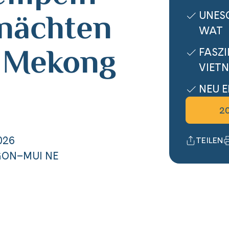
nächten
UNES
WAT
V Mekong
FASZ
VIET
NEU E
20
026
TEILEN
GON–MUI NE