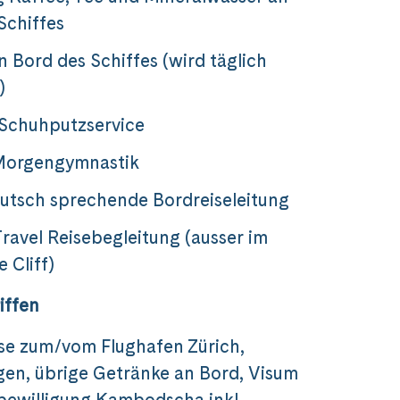
Schiffes
n Bord des Schiffes (wird täglich
)
 Schuhputzservice
 Morgengymnastik
utsch sprechende Bordreiseleitung
ravel Reisebegleitung (ausser im
 Cliff)
iffen
se zum/vom Flughafen Zürich,
gen,
übrige Getränke an Bord,
Visum
bewilligung Kambodscha inkl.