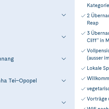
Kategori
2 Übernac
Reap
3 Übernac
Cliff" in 
Vollpensi
(ausser im
hnang
Reise
Lokale Sp
Willkomm
ha Tei–Opopel
hten zwischen Tempeln und Tropennächten a
vegetari
Discovery»
Vorträge
Dieser Inhalt wird von einem Drittanbieter gehostet. Durch das Zeigen der
externen Inhalte akzeptierst du die
Nutzungsbedingungen
von youtube.com.
Wifi nach