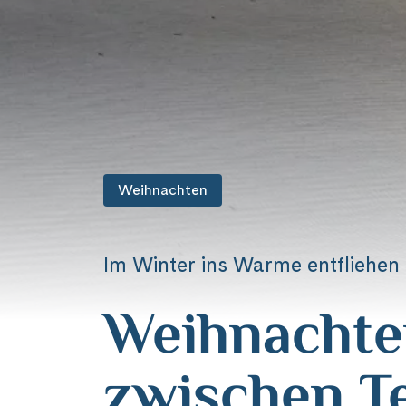
Weihnachten
Im Winter ins Warme entfliehen
Weihnacht
zwischen T