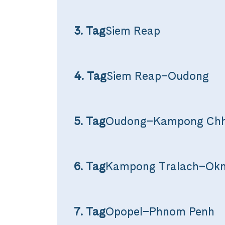
3. Tag
Siem Reap
4. Tag
Siem Reap–Oudong
5. Tag
Oudong–Kampong Ch
Teile diese 
6. Tag
Kampong Tralach–Okn
Weihnac
Mekong 
7. Tag
Opopel–Phnom Penh