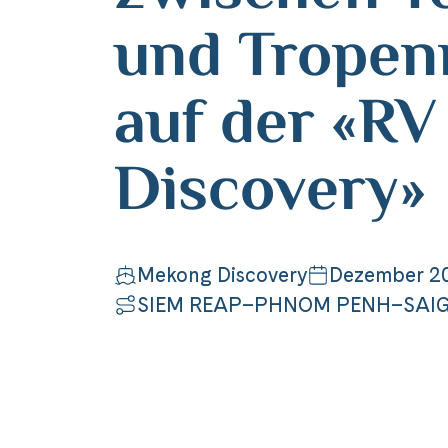
und Tropen
auf der «R
Discovery»
Mekong Discovery
Dezember 2
SIEM REAP–PHNOM PENH–SAI