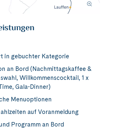
eistungen
t in gebuchter Kategorie
on an Bord (Nachmittagskaffee &
wahl, Willkommenscocktail, 1 x
Time, Gala-Dinner)
sche Menuoptionen
ahlzeiten auf Voranmeldung
 und Programm an Bord