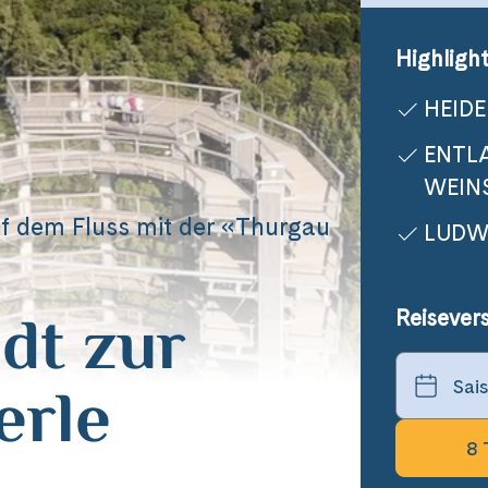
Highlight
HEIDE
ENTL
WEIN
f dem Fluss mit der «Thurgau
LUDW
dt zur
Reisever
erle
8 