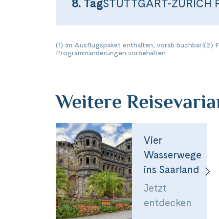
8. Tag
STUTTGART-ZÜRICH 
Facebook
WhatsApp
(1) Im Ausflugspaket enthalten, vorab buchbar
|
(2) 
Programmänderungen vorbehalten
Link kopiere
Weitere Reisevari
Vier
Wasserwege
ins Saarland
Jetzt
entdecken