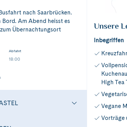
. Busfahrt nach Saarbrücken.
 Bord. Am Abend heisst es
Unsere L
rt zum Übernachtungsort
Inbegriffen
Abfahrt
Kreuzfahr
18:00
Vollpensi
Kuchenaus
n
High Tea 
Vegetari
ASTEL
Vegane M
Vorträge