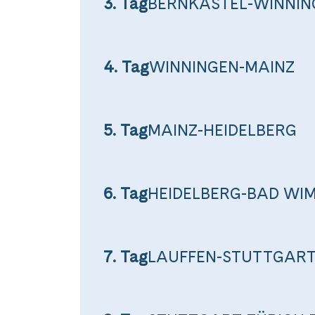
3. Tag
BERNKASTEL-WINNIN
4. Tag
WINNINGEN-MAINZ
5. Tag
MAINZ-HEIDELBERG
Teile diese 
6. Tag
HEIDELBERG-BAD WI
Von Saa
7. Tag
LAUFFEN-STUTTGAR