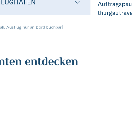
FLUGHAFEN
Messenger
Auftragspaus
thurgautrave
per E-Mail senden
Fak. Ausflug nur an Bord buchbar
|
n
anten entdecken