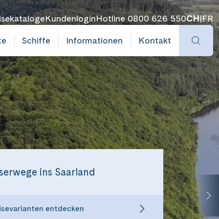
isekataloge
Kundenlogin
Hotline 0800 626 550
CH
|
FR
te
Schiffe
Informationen
Kontakt
serwege ins Saarland
isevarianten entdecken