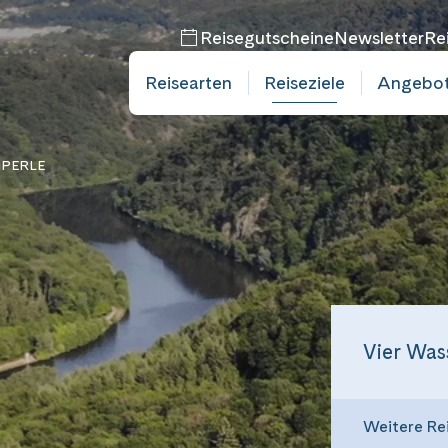
Reisegutscheine
Newsletter
Re
Reisearten
Reiseziele
Angebo
bucht
PERLE
bucht
mine
mine
Vier Was
Weitere Re