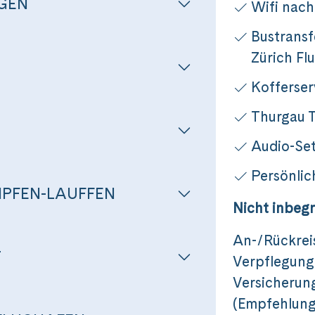
GEN
Wifi nach
Bustransf
Zürich Fl
Kofferser
Thurgau T
Audio-Set
Persönlic
Reise
MPFEN-LAUFFEN
Nicht inbegr
An-/Rückreis
rstadt zur Schwabenperle
T
Verpflegung
Versicherung
(Empfehlung 