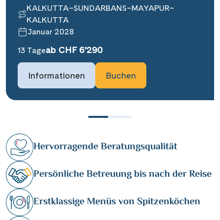
KALKUTTA–SUNDARBANS–MAYAPUR–
KALKUTTA
Januar 2028
ab CHF 6’290
13 Tage
Informationen
Buchen
Hervorragende Beratungsqualität
Persönliche Betreuung bis nach der Reise
Erstklassige Menüs von Spitzenköchen