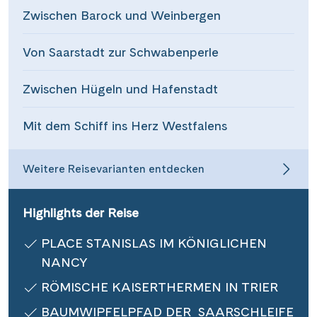
Zwischen Barock und Weinbergen
Informationen
Von Saarstadt zur Schwabenperle
Kontakt
Zwischen Hügeln und Hafenstadt
Mit dem Schiff ins Herz Westfalens
Reisekalender
Reisegutscheine
Weitere Reisevarianten entdecken
Newsletter
Reisekataloge
Kundenlogin
Highlights der Reise
PLACE STANISLAS IM KÖNIGLICHEN
NANCY
|
Hotline 0800 626 550
DE
FR
RÖMISCHE KAISERTHERMEN IN TRIER
BAUMWIPFELPFAD DER SAARSCHLEIFE