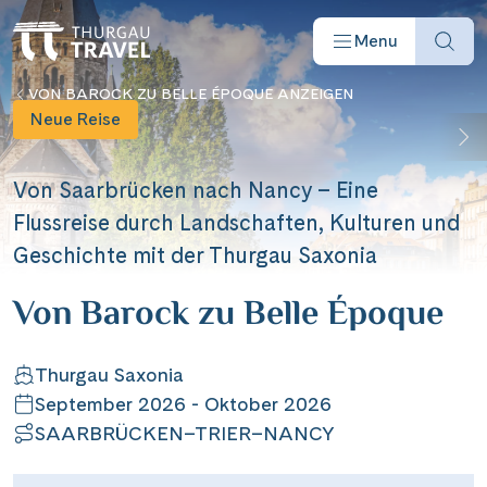
Menu
VON BAROCK ZU BELLE ÉPOQUE ANZEIGEN
Neue Reise
Von Saarbrücken nach Nancy – Eine
Flussreise durch Landschaften, Kulturen und
Reisearten
Geschichte mit der Thurgau Saxonia
Von Barock zu Belle Époque
Reiseziele
Angebote
Thurgau Saxonia
September 2026 - Oktober 2026
SAARBRÜCKEN–TRIER–NANCY
Schiffe