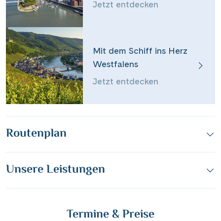
Jetzt entdecken
Dieser Inhalt wird von einem Drittanbieter gehostet. Durch das Zeigen der
Facebook
externen Inhalte akzeptierst du die
Nutzungsbedingungen
von
youtube.com.
Mit dem Schiff ins Herz
Messenger
Video anzeigen
Nicht erneut fragen
Westfalens
Jetzt entdecken
WhatsApp
per E-Mail senden
Routenplan
Link kopieren
Unsere Leistungen
Termine & Preise