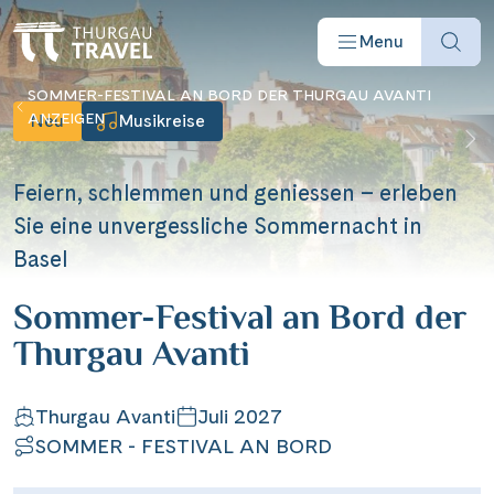
Menu
SOMMER-FESTIVAL AN BORD DER THURGAU AVANTI
ANZEIGEN
Neu
Musikreise
Feiern, schlemmen und geniessen – erleben
Sie eine unvergessliche Sommernacht in
Reisearten
Basel
Sommer-Festival an Bord der
Reiseziele
Thurgau Avanti
Angebote
Thurgau Avanti
Juli 2027
SOMMER - FESTIVAL AN BORD
Schiffe