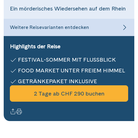
Informationen
Ein mörderisches Wiedersehen auf dem Rhein
Weitere Reisevarianten entdecken
Kontakt
Highlights der Reise
Reisekalender
FESTIVAL-SOMMER MIT FLUSSBLICK
Reisegutscheine
FOOD MARKET UNTER FREIEM HIMMEL
Newsletter
GETRÄNKEPAKET INKLUSIVE
Reisekataloge
Kundenlogin
2 Tage ab CHF 290 buchen
|
Hotline 0800 626 550
DE
FR