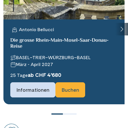
Antonio Bellucci
Die grosse Rhein-Main-Mosel-Saar-Donau-
Reise
BASEL–TRIER–WÜRZBURG–BASEL
März - April 2027
ab CHF 4’680
25 Tage
Informationen
Buchen