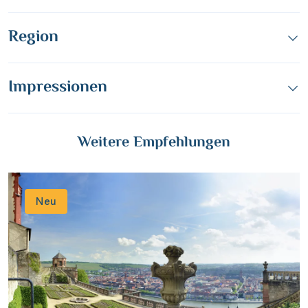
WhatsApp
Region
per E-Mail senden
Impressionen
Link kopieren
Weitere Empfehlungen
Neu