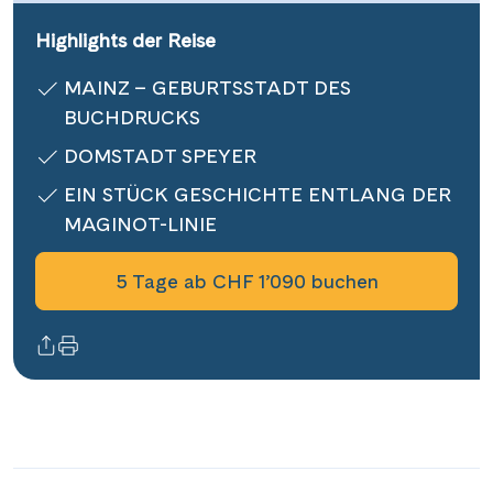
Informationen
Highlights der Reise
MAINZ – GEBURTSSTADT DES
Kontakt
BUCHDRUCKS
DOMSTADT SPEYER
EIN STÜCK GESCHICHTE ENTLANG DER
Reisekalender
MAGINOT-LINIE
Reisegutscheine
Newsletter
5 Tage ab CHF 1’090 buchen
Reisekataloge
Kundenlogin
|
Hotline 0800 626 550
DE
FR