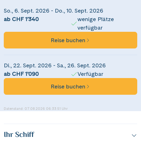
So., 6. Sept. 2026 - Do., 10. Sept. 2026
ab CHF 1’340
wenige Plätze
verfügbar
Reise buchen
Teile diese Reise
Di., 22. Sept. 2026 - Sa., 26. Sept. 2026
ab CHF 1’090
Verfügbar
Romantische Kurzfahrt nach Mainz
Reise buchen
Facebook
Datenstand: 07.08.2026 06:33:51 Uhr
Messenger
Ihr Schiff