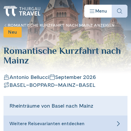
Menu
ROMANTISCHE KURZFAHRT NACH MAINZ ANZEIGEN
Neu
Romantische Kurzfahrt nach
Mainz
Reisearten
Antonio Bellucci
September 2026
Reiseziele
BASEL–BOPPARD–MAINZ–BASEL
Angebote
Rheinträume von Basel nach Mainz
Schiffe
Weitere Reisevarianten entdecken