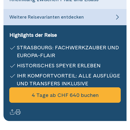
Informationen
Weitere Reisevarianten entdecken
Kontakt
Highlights der Reise
STRASBOURG: FACHWERKZAUBER UND
EUROPA-FLAIR
Reisekalender
Reisegutscheine
HISTORISCHES SPEYER ERLEBEN
Newsletter
IHR KOMFORTVORTEIL: ALLE AUSFLÜGE
Reisekataloge
UND TRANSFERS INKLUSIVE
Kundenlogin
4 Tage ab CHF 640 buchen
|
Hotline 0800 626 550
DE
FR