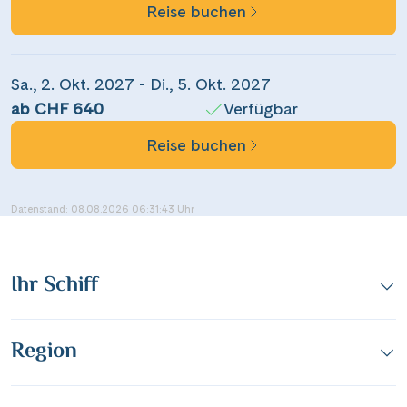
Reise buchen
Dieser Inhalt wird von einem Drittanbieter gehostet. Durch das Zeigen der
Facebook
externen Inhalte akzeptierst du die
Nutzungsbedingungen
von
Sa., 2. Okt. 2027 - Di., 5. Okt. 2027
youtube.com.
ab CHF 640
Verfügbar
Messenger
Video anzeigen
Nicht erneut fragen
Reise buchen
WhatsApp
Datenstand: 08.08.2026 06:31:43 Uhr
per E-Mail senden
Ihr Schiff
Link kopieren
Region