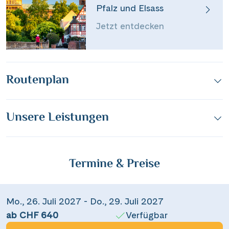
Pfalz und Elsass
Jetzt entdecken
Routenplan
Unsere Leistungen
Termine & Preise
Teile diese Reise
Mo., 26. Juli 2027 - Do., 29. Juli 2027
ab CHF 640
Verfügbar
Rheinklang zwischen Elsass und Pfalz