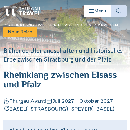
Menu
RHEINKLANG ZWISCHEN ELSASS UND PFALZ ANZEIGEN
Neue Reise
Blühende Uferlandschaften und historisches
Erbe zwischen Strasbourg und der Pfalz
Reisearten
Rheinklang zwischen Elsass
Reiseziele
und Pfalz
Angebote
Thurgau Avanti
Juli 2027 - Oktober 2027
BASEL(–STRASBOURG)–SPEYER(–BASEL)
Schiffe
Rheinklang zwischen Pfalz und Elsass