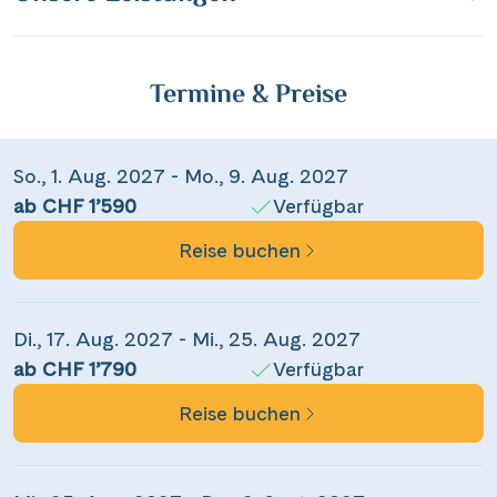
Termine & Preise
Teile diese Reise
So., 1. Aug. 2027 - Mo., 9. Aug. 2027
ab CHF 1’590
Verfügbar
Moselidylle & Rheinpanorama
Reise buchen
Dieser Inhalt wird von einem Drittanbieter gehostet. Durch das Zeigen der
Di., 17. Aug. 2027 - Mi., 25. Aug. 2027
Facebook
externen Inhalte akzeptierst du die
Nutzungsbedingungen
von
ab CHF 1’790
Verfügbar
youtube.com.
Messenger
Reise buchen
Video anzeigen
Nicht erneut fragen
WhatsApp