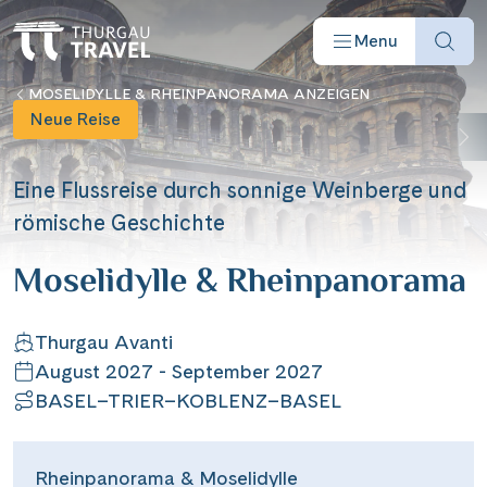
Menu
MOSELIDYLLE & RHEINPANORAMA ANZEIGEN
Neue Reise
Eine Flussreise durch sonnige Weinberge und
römische Geschichte
Reisearten
Moselidylle & Rheinpanorama
Reiseziele
Thurgau Avanti
August 2027 - September 2027
Angebote
BASEL–TRIER–KOBLENZ–BASEL
Schiffe
Rheinpanorama & Moselidylle