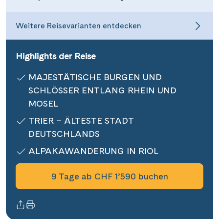
Informationen
Weitere Reisevarianten entdecken
Kontakt
Highlights der Reise
MAJESTÄTISCHE BURGEN UND
SCHLÖSSER ENTLANG RHEIN UND
Reisekalender
MOSEL
Reisegutscheine
Newsletter
TRIER – ÄLTESTE STADT
Reisekataloge
DEUTSCHLANDS
Kundenlogin
ALPAKAWANDERUNG IN RIOL
9 Tage ab CHF 1’590 buchen
|
Hotline 0800 626 550
DE
FR