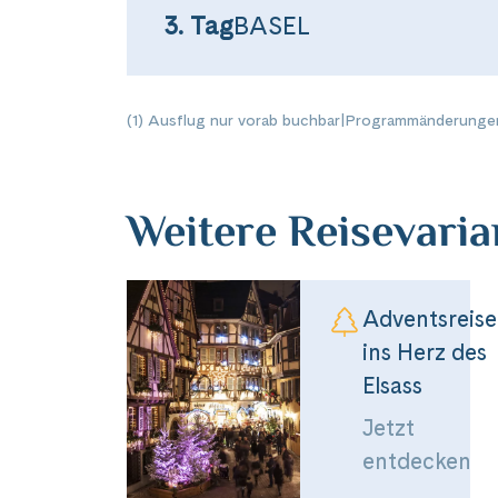
3. Tag
BASEL
(1) Ausflug nur vorab buchbar
|
Programmänderungen
Weitere Reisevari
Teile diese 
Adventsreise
ins Herz des
Elsass
Kurzrei
Jetzt
entdecken