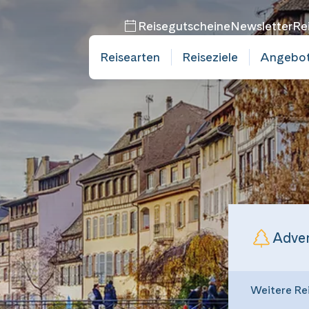
Reisegutscheine
Newsletter
Re
Reisearten
Reiseziele
Angebo
bucht
bucht
mine
mine
Adven
Weitere Re