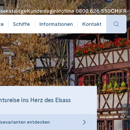
isekataloge
Kundenlogin
Hotline 0800 626 550
CH
|
FR
te
Schiffe
Informationen
Kontakt
tsreise ins Herz des Elsass
isevarianten entdecken