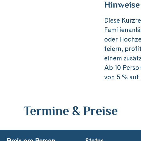
Hinweise
Messenger
Video anzeigen
Nicht erneut fragen
Diese Kurzre
per E-Mail senden
Familienanlä
oder Hochze
feiern, prof
n
einem zusät
Ab 10 Perso
von 5 % auf
Termine & Preise
Preis pro Person
Status