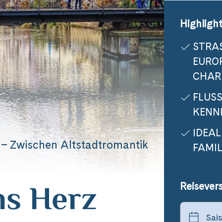
Highlight
STRA
EUROP
CHAR
FLUS
KENN
IDEAL
– Zwischen Altstadtromantik
FAMI
ns Herz
Reisever