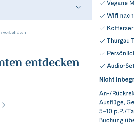
Vegane M
Wifi nach
Kofferser
 vorbehalten
Thurgau T
Persönlic
anten entdecken
Audio-Set
Nicht Inbegr
Reise
An-/Rückrei
Ausflüge, Ge
se ins Herz des Elsass
5–10 p.P./Ta
Buchung übe
Dieser Inhalt wird von einem Drittanbieter gehostet. Durch das Zeigen der
externen Inhalte akzeptierst du die
Nutzungsbedingungen
von youtube.com.