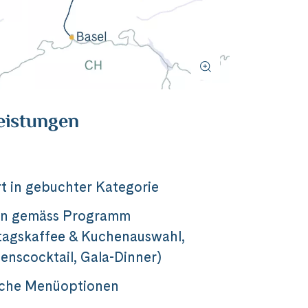
eistungen
t in gebuchter Kategorie
en gemäss Programm
tagskaffee & Kuchenauswahl,
nscocktail, Gala-Dinner)
sche Menüoptionen