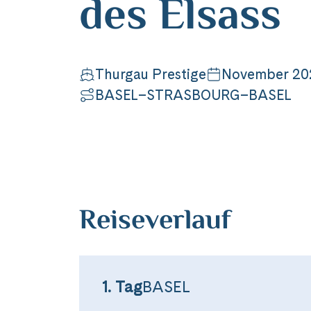
des Elsass
Thurgau Prestige
November 20
BASEL–STRASBOURG–BASEL
Reiseverlauf
1. Tag
BASEL