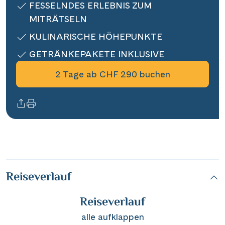
FESSELNDES ERLEBNIS ZUM
Informationen
MITRÄTSELN
KULINARISCHE HÖHEPUNKTE
Kontakt
GETRÄNKEPAKETE INKLUSIVE
2 Tage ab CHF 290 buchen
Reisekalender
Reisegutscheine
Newsletter
Reisekataloge
Kundenlogin
Reiseverlauf
|
Hotline 0800 626 550
DE
FR
Reiseverlauf
alle aufklappen