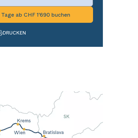
 Tage ab CHF 1’690 buchen
DRUCKEN