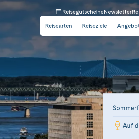
Reisegutscheine
Newsletter
Re
Reisearten
Reiseziele
Angebo
Sommerfe
Auf d