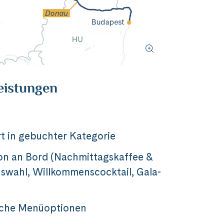
eistungen
t in gebuchter Kategorie
on an Bord (Nachmittagskaffee &
wahl, Willkommenscocktail, Gala-
sche Menüoptionen