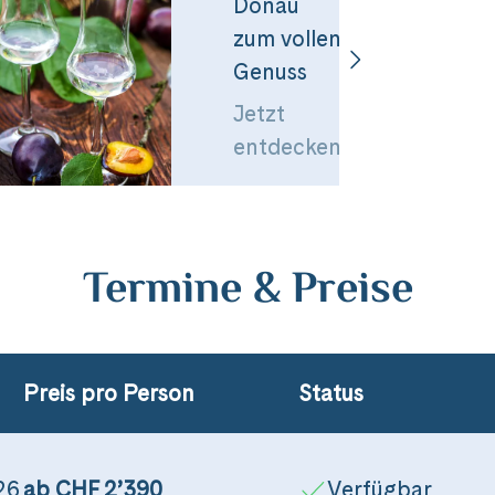
Donau
zum vollen
Genuss
Jetzt
entdecken
Termine & Preise
Preis pro Person
Status
026
ab CHF 2’390
Verfügbar