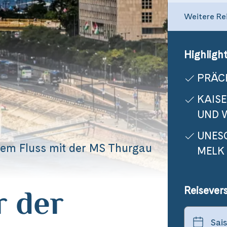
Weitere Re
Highlight
PRÄC
KAIS
UND 
UNES
em Fluss mit der MS Thurgau
MELK
r der
Reisever