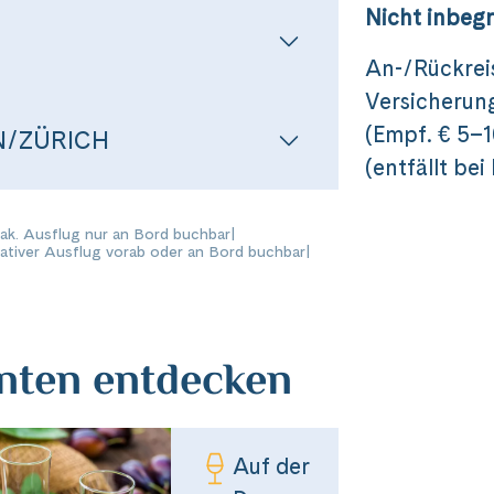
Messenger
Nicht inbegr
Video anzeigen
Nicht erneut fragen
An-/Rückrei
per E-Mail senden
Versicherung
(Empf. € 5–1
N/ZÜRICH
(entfällt be
n
Fak. Ausflug nur an Bord buchbar
|
nativer Ausflug vorab oder an Bord buchbar
|
anten entdecken
Auf der