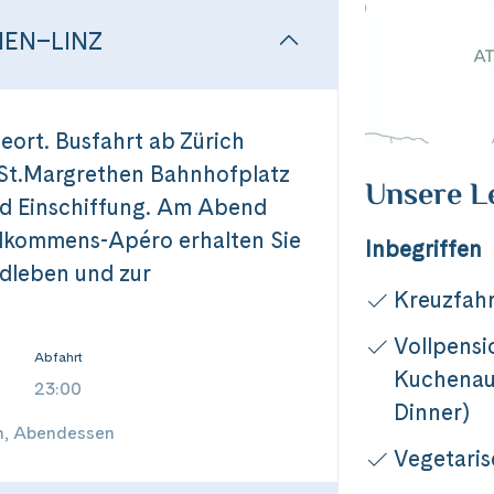
EN–LINZ
geort. Busfahrt ab Zürich
 St.Margrethen Bahnhofplatz
Unsere L
nd Einschiffung. Am Abend
illkommens-Apéro erhalten Sie
Inbegriffen
dleben und zur
Kreuzfahr
Vollpensi
Abfahrt
Kuchenaus
23:00
Dinner)
n, Abendessen
Vegetari