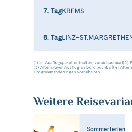
Facebook
7. Tag
KREMS
WhatsApp
8. Tag
LINZ–ST.MARGRETHE
Link kopiere
(1) Im Ausflugspaket enthalten, vorab buchbar
|
(2) 
(3) Alternativer Ausflug an Bord buchbar
|
(4) Alter
Programmänderungen vorbehalten
Weitere Reisevari
Sommerferien