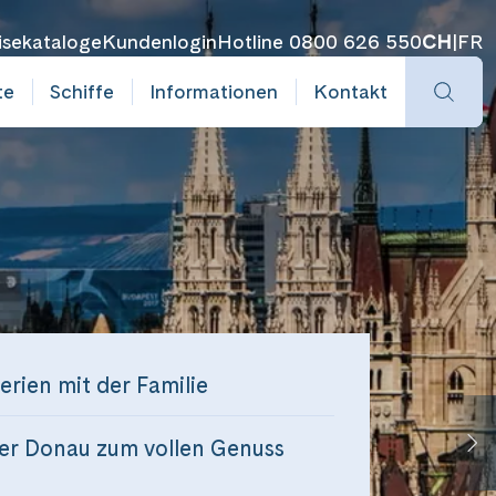
isekataloge
Kundenlogin
Hotline 0800 626 550
CH
|
FR
te
Schiffe
Informationen
Kontakt
rien mit der Familie
er Donau zum vollen Genuss