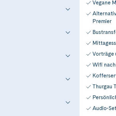
Vegane M
Alternati
Premier
Bustransf
Mittagess
Vorträge
Wifi nach
Reise
Kofferser
Thurgau T
chter der Donau
Persönlic
Dieser Inhalt wird von einem Drittanbieter gehostet. Durch das Zeigen der
Audio-Set
externen Inhalte akzeptierst du die
Nutzungsbedingungen
von youtube.com.