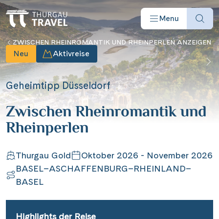
Menu
ZWISCHEN RHEINROMANTIK UND RHEINPERLEN ANZEIGEN
Neu
Aktivreise
Geheimtipp Düsseldorf
Reisearten
Zwischen Rheinromantik und
Rheinperlen
Reiseziele
Thurgau Gold
Oktober 2026 - November 2026
Angebote
BASEL–ASCHAFFENBURG–RHEINLAND–
BASEL
Schiffe
Highlights der Reise