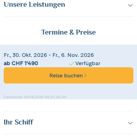
Unsere Leistungen
Termine & Preise
Teile diese Reise
Fr., 30. Okt. 2026 - Fr., 6. Nov. 2026
ab CHF 1’490
Verfügbar
Reise buchen
Zwischen Rheinromantik und Rheinperlen
Datenstand: 09.08.2026 06:32:26 Uhr
Facebook
Ihr Schiff
Messenger