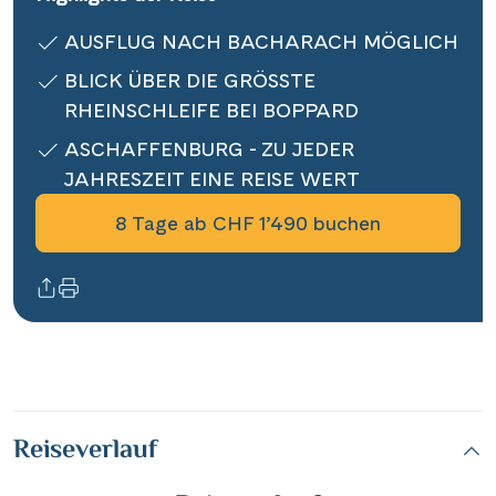
Informationen
AUSFLUG NACH BACHARACH MÖGLICH
BLICK ÜBER DIE GRÖSSTE
Kontakt
RHEINSCHLEIFE BEI BOPPARD
ASCHAFFENBURG - ZU JEDER
JAHRESZEIT EINE REISE WERT
Reisekalender
8 Tage ab CHF 1’490 buchen
Reisegutscheine
Newsletter
Reisekataloge
Kundenlogin
|
Hotline 0800 626 550
DE
FR
Reiseverlauf