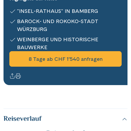
Informationen
"INSEL-RATHAUS" IN BAMBERG
BAROCK- UND ROKOKO-STADT
Kontakt
WÜRZBURG
WEINBERGE UND HISTORISCHE
BAUWERKE
Reisekalender
8 Tage ab CHF 1’540 anfragen
Reisegutscheine
Newsletter
Reisekataloge
Kundenlogin
|
Hotline 0800 626 550
DE
FR
Reiseverlauf