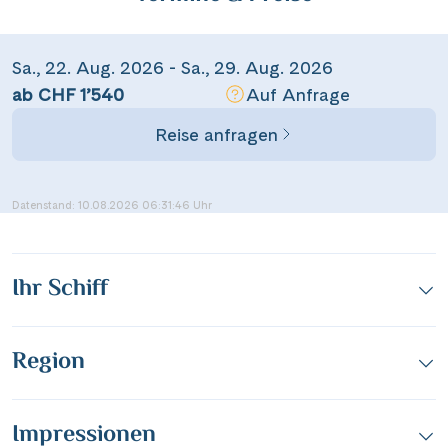
Fränkischer Mainzauber
Sa., 22. Aug. 2026 - Sa., 29. Aug. 2026
Dieser Inhalt wird von einem Drittanbieter gehostet. Durch das Zeigen der
Facebook
ab CHF 1’540
Auf Anfrage
externen Inhalte akzeptierst du die
Nutzungsbedingungen
von
youtube.com.
Reise anfragen
Messenger
Video anzeigen
Nicht erneut fragen
Datenstand: 10.08.2026 06:31:46 Uhr
WhatsApp
per E-Mail senden
Ihr Schiff
Link kopieren
Region
Impressionen