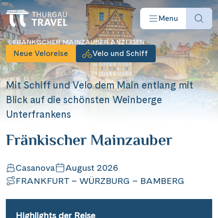
Menu
FRÄNKISCHER MAINZAUBER ANZEIGEN
Neue Veloreise
Velo und Schiff
Mit Schiff und Velo dem Main entlang mit
Blick auf die schönsten Weinberge
Reisearten
Unterfrankens
Fränkischer Mainzauber
Reiseziele
Angebote
Casanova
August 2026
FRANKFURT – WÜRZBURG – BAMBERG
Schiffe
Highlights der Reise