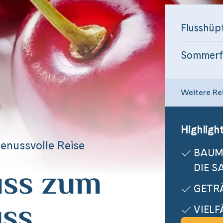
Flusshüp
Sommerfe
Weitere Re
Highlight
enussvolle Reise
BAUM
uss zum
DIE S
GETR
uss
VIEL