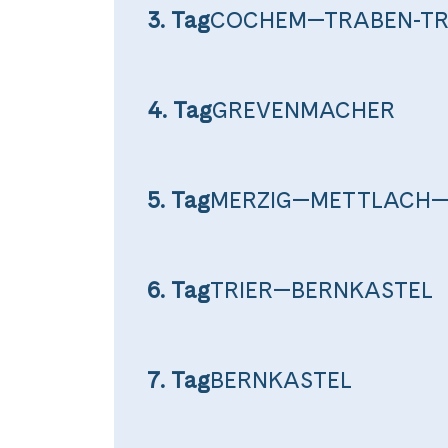
3. Tag
COCHEM—TRABEN-T
4. Tag
GREVENMACHER
5. Tag
MERZIG—METTLACH—
Teile diese 
6. Tag
TRIER—BERNKASTEL
Auf dem
7. Tag
BERNKASTEL