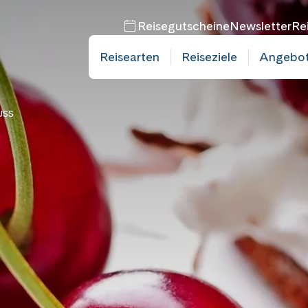
Reisegutscheine
Newsletter
Re
Reisearten
Reiseziele
Angebo
bucht
USS
mine
bucht
mine