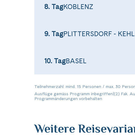
Facebook
8. Tag
KOBLENZ
WhatsApp
9. Tag
PLITTERSDORF - KEHL
Link kopiere
10. Tag
BASEL
Teilnehmerzahl: mind. 15 Personen / max. 30 Perso
Ausflüge gemäss Programm inbegriffen
|
(2) Fak. A
Programmänderungen vorbehalten
Weitere Reisevari