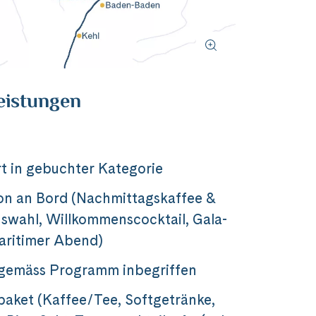
eistungen
t in gebuchter Kategorie
on an Bord (Nachmittagskaffee &
wahl, Willkommenscocktail, Gala-
aritimer Abend)
 gemäss Programm inbegriffen
aket (Kaffee/Tee, Softgetränke,