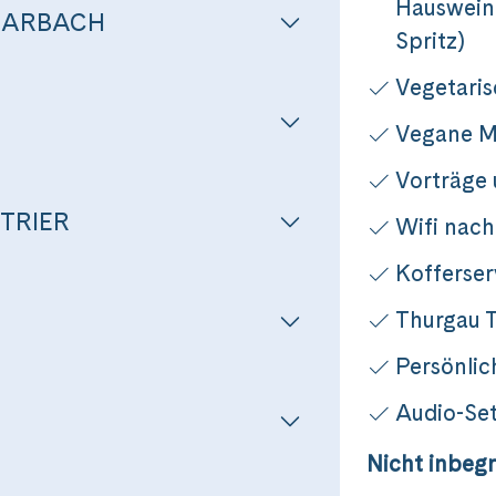
Hauswein,
RARBACH
Spritz)
Vegetari
Vegane M
Vorträge
TRIER
Wifi nach
Kofferser
Reise
Thurgau T
Persönlic
 Fluss zum vollen Genuss
Audio-Set
Nicht inbegr