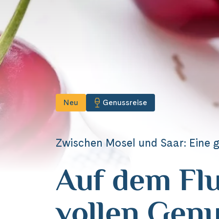
22 Februar 2027
1 März 2027
8 März 2027
15 März 2027
22 März 2027
29 März 2027
5 April 2027
12 April 2027
19 April 2027
Neu
Genussreise
Zwischen Mosel und Saar: Eine g
Auf dem Fl
vollen Gen