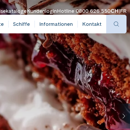
isekataloge
Kundenlogin
Hotline 0800 626 550
CH
|
FR
te
Schiffe
Informationen
Kontakt