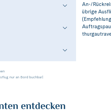
Messenger
An-/Rückrei
übrige Ausfl
(Empfehlung 
per E-Mail senden
Auftragspaus
thurgautrave
n
nen
usflug nur an Bord buchbar
|
anten entdecken