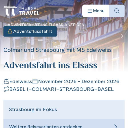
Menu
ADVENTSFAHRT INS ELSASS ANZEIGEN
Adventsflussfahrt
Colmar und Strasbourg mit MS Edelweiss
Reisearten
Adventsfahrt ins Elsass
Reiseziele
Edelweiss
November 2026 - Dezember 2026
BASEL (–COLMAR)–STRASBOURG–BASEL
Angebote
Strasbourg im Fokus
Schiffe
Weitere Reisevarianten entdecken