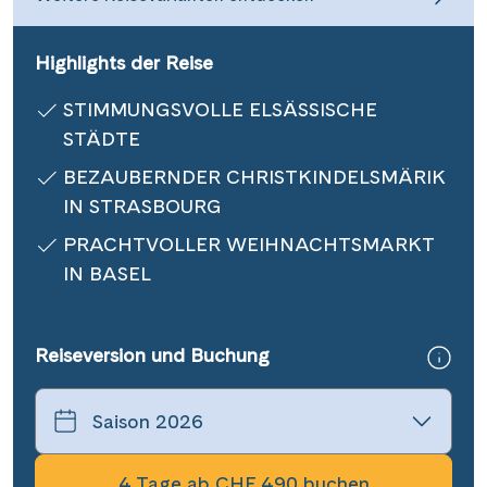
Informationen
Highlights der Reise
Kontakt
STIMMUNGSVOLLE ELSÄSSISCHE
STÄDTE
BEZAUBERNDER CHRISTKINDELSMÄRIK
IN STRASBOURG
Reisekalender
Reisegutscheine
PRACHTVOLLER WEIHNACHTSMARKT
Newsletter
IN BASEL
Reisekataloge
Kundenlogin
Reiseversion und Buchung
|
Hotline 0800 626 550
DE
FR
4 Tage ab CHF 490 buchen