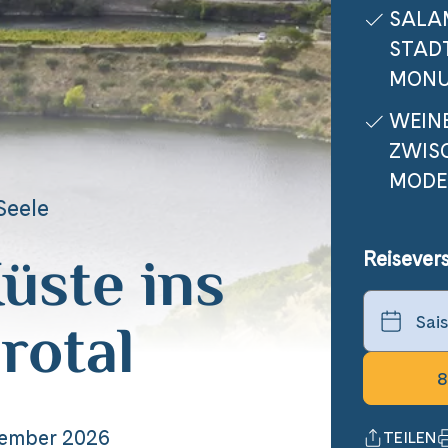
SALA
STAD
MONU
WEIN
ZWIS
MODE
Seele
üste ins
Reisever
rotal
8
vember 2026
TEILEN