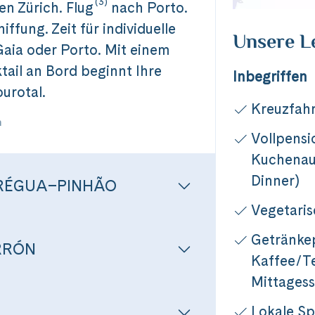
(3)
en Zürich. Flug
nach Porto.
ffung. Zeit für individuelle
Unsere L
Gaia oder Porto. Mit einem
ail an Bord beginnt Ihre
Inbegriffen
urotal.
Kreuzfahr
n
Vollpensi
Kuchenau
Dinner)
–RÉGUA–PINHÃO
Vegetari
Getränkep
RRÓN
Kaffee/T
Mittages
Lokale Sp