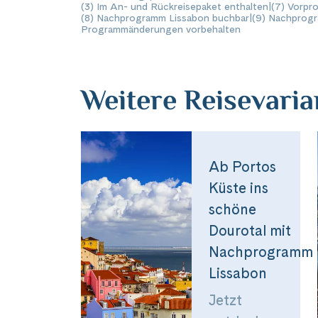
Facebook
(3) Im An- und Rückreisepaket enthalten
|
(7) Vorpr
(8) Nachprogramm Lissabon buchbar
|
(9) Nachprogr
Programmänderungen vorbehalten
WhatsApp
Weitere Reisevari
Link kopiere
Ab Portos
Küste ins
schöne
Dourotal mit
Nachprogramm
Lissabon
Jetzt