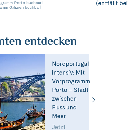
Messenger
(entfällt be
ogramm Porto buchbar
|
amm Galizien buchbar
|
per E-Mail senden
anten entdecken
n
Nordportugal
intensiv: Mit
Vorprogramm
Porto – Stadt
zwischen
Fluss und
Meer
Jetzt