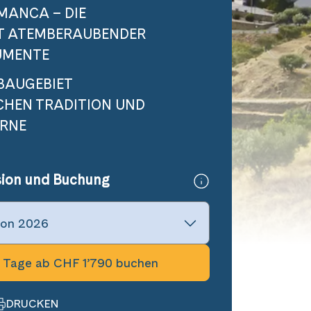
MANCA – DIE
T ATEMBERAUBENDER
MENTE
BAUGEBIET
CHEN TRADITION UND
RNE
sion und Buchung
 Tage ab CHF 1’790 buchen
DRUCKEN