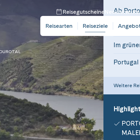
Reisegutscheine
Newsletter
Re
Reisearten
Reiseziele
Angebo
DOUROTAL
Weitere Re
Highlight
PORT
MALER