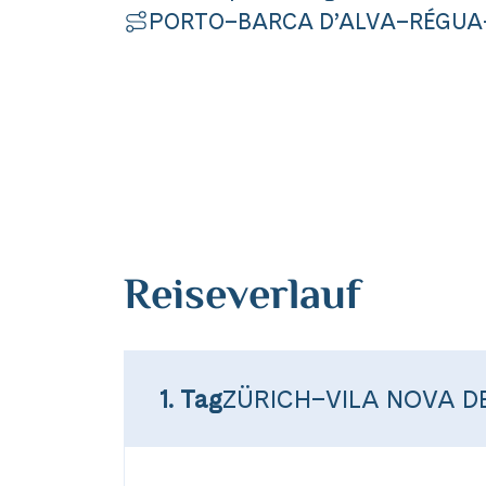
PORTO–BARCA D’ALVA–RÉGU
Reiseverlauf
1. Tag
ZÜRICH–VILA NOVA D