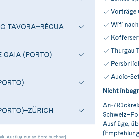
Vorträge
Wifi nach
DO TAVORA–RÉGUA
Kofferser
Thurgau T
 GAIA (PORTO)
Persönlic
Audio-Set
(PORTO)
Reise
Nicht inbegr
An-­/Rückrei
(PORTO)–ZÜRICH
os Küste ins schöne Dourotal
Schweiz–Por
Ausflüge, üb
(Empfehlung
Fak. Ausflug nur an Bord buchbar
|