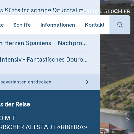
Ab Portos Küste ins schöne Dourotal mit Nachprogramm Lissabon
isekataloge
Kundenlogin
Hotline 0800 626 550
CH
|
FR
te
Schiffe
Informationen
Kontakt
Nordportugal intensiv: Mit Vorprogramm Porto – Stadt zwischen Fluss und Meer
Im grünen Herzen Spaniens – Nachprogramm Galizien
Portugal intensiv - Fantastisches Dourotal mit Vorprogramm Porto und Nachprogramm Lissabon
isevarianten entdecken
s der Reise
O MIT
ISCHER ALTSTADT «RIBEIRA»