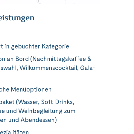
eistungen
t in gebuchter Kategorie
on an Bord (Nachmittagskaffee &
swahl, Wilkommenscocktail, Gala-
sche Menüoptionen
aket (Wasser, Soft-­Drinks,
ee und Weinbegleitung zum
sen und Abendessen)
ezialitäten