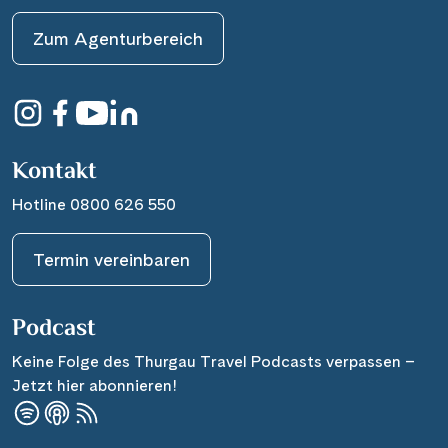
Wasserstrassenkreuz Magdeburg
(2)
Wien
(2)
Zum Agenturbereich
Wasserstrassenkreuz Minden
(7)
Würzburg
(1)
Kontakt
Hotline 0800 626 550
Termin vereinbaren
Podcast
Keine Folge des Thurgau Travel Podcasts verpassen –
Jetzt hier abonnieren!