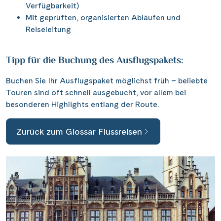
Saar
Verfügbarkeit)
(10)
Porta Nigra
(11)
Passau
Mit geprüften, organisierten Abläufen und
(7)
Seine, Oise & Schelde
(6)
Reichsburg Cochem
Reiseleitung
(14)
Porto
(12)
Spree
(4)
Saarschleife
(7)
Potsdam
(1)
Weser, Ems & Hunte
Tipp für die Buchung des Ausflugspakets:
(2)
Schiffshebewerk Arzviller
(3)
Regensburg
(1)
Weser, Ems-/ Mittellandkanal
(15)
Buchen Sie Ihr Ausflugspaket möglichst früh – beliebte
Schiffshebewerk Niederfinow
(19)
Rotterdam
(2)
Touren sind oft schnell ausgebucht, vor allem bei
Schiffshebewerk Scharnebeck
(8)
besonderen Highlights entlang der Route.
Saarbrücken
(5)
Schloss Heidelberg
(6)
Saarburg
(1)
Zurück zum Glossar Flussreisen
Schloss Sanssouci
(11)
Stralsund
(6)
Schloss Schönbrunn
(5)
Strasbourg
(1)
Schlögener Schlinge
(8)
Stuttgart
(2)
St. Georgs-Arm
(2)
Tulcea
(1)
Stift Melk
(10)
Valence
(1)