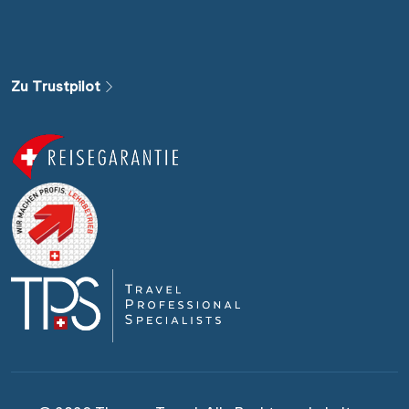
Alle Länder
Alle Gewässer
Zu Trustpilot
Alle Schiffe
Reisethema
Alle Sehenswürdigkeiten
Reiseart
Abfahrtshafen