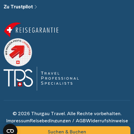
Alle Gewässer
Zu Trustpilot
Alle Schiffe
Reisethema
Alle Sehenswürdigkeiten
Reiseart
Abfahrtshafen
© 2026 Thurgau Travel. Alle Rechte vorbehalten.
Impressum
Reisebedingungen / AGB
Widerrufshinweise
Datenschutz
Fakten
Cookie-Einstellungen ändern
Suchen & Buchen