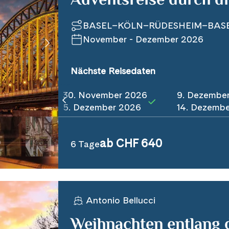
Adventsreise durch d
BASEL–KÖLN–RÜDESHEIM–BAS
November - Dezember 2026
Nächste Reisedaten
30. November 2026
9. Dezembe
5. Dezember 2026
14. Dezemb
ab CHF 640
6 Tage
Antonio Bellucci
Weihnachten entlang 