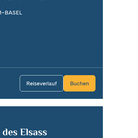
M–BASEL
Reiseverlauf
Buchen
 des Elsass