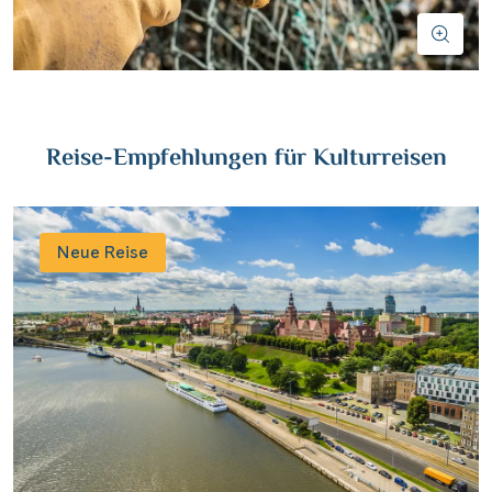
Wasserstrassenkreuz Magdeburg
(2)
Wien
(2)
Wasserstrassenkreuz Minden
(7)
Würzburg
(1)
Reise-Empfehlungen für Kulturreisen
Neue Reise