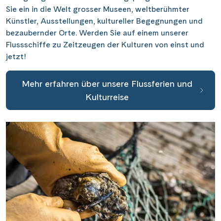
Saar
(10)
Sie ein in die Welt grosser Museen, weltberühmter
Porta Nigra
(12)
Passau
(7)
Künstler, Ausstellungen, kultureller Begegnungen und
Seine, Oise & Schelde
(6)
Reichsburg Cochem
(15)
bezaubernder Orte. Werden Sie auf einem unserer
Porto
(12)
Spree
(4)
Flussschiffe zu Zeitzeugen der Kulturen von einst und
Saarschleife
(7)
Potsdam
(1)
jetzt!
Weser, Ems & Hunte
(2)
Schiffshebewerk Arzviller
(3)
Regensburg
(1)
Weser, Ems-/ Mittellandkanal
(15)
Schiffshebewerk Niederfinow
(19)
Mehr erfahren über unsere Flussferien und
Rotterdam
(2)
Kulturreise
Schiffshebewerk Scharnebeck
(8)
Saarbrücken
(5)
Schloss Heidelberg
(6)
Saarburg
(1)
Schloss Sanssouci
(11)
Stralsund
(6)
Schloss Schönbrunn
(5)
Strasbourg
(1)
Schlögener Schlinge
(8)
Stuttgart
(2)
St. Georgs-Arm
(2)
Tulcea
(1)
Stift Melk
(10)
Valence
(1)