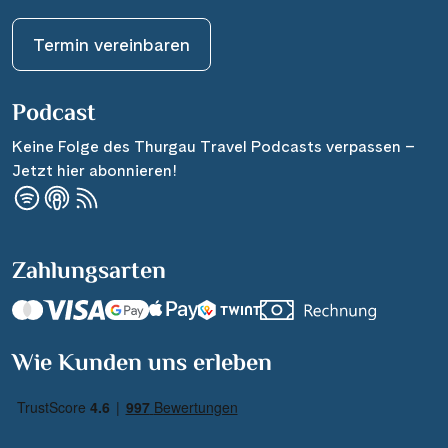
Termin vereinbaren
Podcast
Keine Folge des Thurgau Travel Podcasts verpassen –
Jetzt hier abonnieren!
Zahlungsarten
Nächste Reisedaten
Nächste Reisedaten
Suchen & Buchen
Wie Kunden uns erleben
20 Oktober 2027
25 Oktober 2027
27 Oktober 2027
1 November 2027
Reisezeitraum
·
Reisedauer
3 November 2027
8 November 2027
10 November 2027
15 November 2027