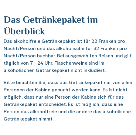
Kettenbrücke Budapest
(10)
Rumänien
Lachparade
Enkhuizen
(5)
(1)
(2)
Elbe & Havel
Mekong Star
Informationen
(1)
(2)
Keukenhof
(10)
Schottland
Musikreise
Frankfurt
Das Getränkepaket im
(4)
(8)
(3)
Elbe & Moldau
Swiss Pearl
(5)
(22)
Kinderdijk Windmühlen
(8)
Schweiz
Naturreise
Hamburg
(32)
(8)
(43)
Überblick
Kontakt
Havel, Peene & Hunte
Thurgau Avanti
(19)
(20)
Kloster Weltenburg
(4)
Serbien
Rhein in Flammen
Kiel
(2)
(5)
(6)
Maas & IJsselmeer
Thurgau Chopin
Das alkoholfreie Getränkepaket ist für 22 Franken pro
(37)
(18)
Kreidefelsen Rügen
(2)
Slowakei
Silvester
Koblenz
Nacht/Person und das alkoholische für 32 Franken pro
(2)
(9)
(11)
Main & Main-Donau-Kanal
Thurgau Ganga Vilas
(9)
(20)
Kreidefelsen Étretat
Nacht/Person buchbar. Bei ausgewählten Reisen und gilt
(5)
Reisekalender
Ungarn
Stricken
Lagarde
(14)
(2)
(1)
Mosel
Thurgau Gold
täglich von 7 - 24 Uhr. Flaschenweine sind im
(26)
(35)
Krka Nationalpark
Reisegutscheine
(2)
Asien
Tanzreise
Linz
alkoholischen Getränkepaket nicht inkludiert.
(8)
(28)
(1)
Neckar
Thurgau Prestige
(5)
(24)
Newsletter
Käsemarkt Alkmaar
(4)
weitere Länder & Kontinente
Tulpenblüte
Luxor
(8)
(8)
(49)
Bitte beachten Sie, dass das Getränkepaket nur von allen
Reisekataloge
Nil
Thurgau Saxonia
(8)
(28)
Kölner Dom
(16)
Personen der Kabine gebucht werden kann. Es ist nicht
Kundenlogin
Velo und Schiff
Lyon
(5)
(21)
Oder, Ostsee, Nord-Ostsee-Kanal
Voyage
(5)
(19)
möglich, dass nur eine Person der Kabine sich für das
Loreley, Romantischer Rhein
(34)
Weihnachten
Mainz
(2)
(1)
Getränkepaket entscheidet. Es ist möglich, dass eine
Oder, Ostsee, Peene
(2)
Meyer Werft Papenburg
(4)
Person das alkoholfreie und die andere das alkoholische
Wellness und Erholung
Münster
(1)
(2)
Rhein
(142)
|
Hotline 0800 626 550
DE
FR
Getränkepaket nimmt.
Nord-Ostsee-Kanal
(4)
Wildlife
Nürnberg
(1)
(2)
Rhône & Saône
(9)
Pont d’Avignon
(6)
Paris
(6)