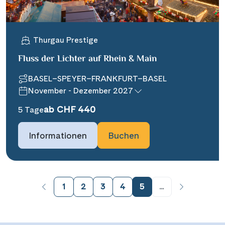
Thurgau Prestige
Fluss der Lichter auf Rhein & Main
BASEL–SPEYER–FRANKFURT–BASEL
November - Dezember 2027
ab CHF 440
5 Tage
Informationen
Buchen
1
2
3
4
5
...