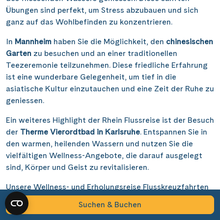
Übungen sind perfekt, um Stress abzubauen und sich
ganz auf das Wohlbefinden zu konzentrieren.
Alle Schiffe
In
Mannheim
haben Sie die Möglichkeit, den
chinesischen
Garten
zu besuchen und an einer traditionellen
Teezeremonie teilzunehmen. Diese friedliche Erfahrung
ist eine wunderbare Gelegenheit, um tief in die
Nächste Reisedaten
Reisethema
asiatische Kultur einzutauchen und eine Zeit der Ruhe zu
geniessen.
25 November 2027
Nächste Reisedaten
Alle Sehenswürdigkeiten
28 November 2027
Ein weiteres Highlight der Rhein Flussreise ist der Besuch
1 Dezember 2027
29 November 2027
der
Therme Vierordtbad in Karlsruhe
. Entspannen Sie in
4 Dezember 2027
3 Dezember 2027
Reiseart
den warmen, heilenden Wassern und nutzen Sie die
7 Dezember 2027
7 Dezember 2027
Nächste Reisedaten
vielfältigen Wellness-Angebote, die darauf ausgelegt
13 Dezember 2027
11 Dezember 2027
sind, Körper und Geist zu revitalisieren.
16 Dezember 2027
5 Dezember 2027
15 Dezember 2027
Abfahrtshafen
19 Dezember 2027
12 Dezember 2027
19 Dezember 2027
Unsere Wellness- und Erholungsreise Flusskreuzfahrten
Verfügbar
Verfügbar
Verfügbar
Auf Anfrage
Auf Anfrage
Auf Anfrage
Ausgebucht
Ausgebucht
Ausgebucht
bieten eine perfekte Mischung aus entspannenden
Suchen & Buchen
336 Ergebnisse anzeigen
Aktivitäten und kulturellen Ausflügen, um Ihnen ein
Alle Termine
Alle Termine
Alle Termine