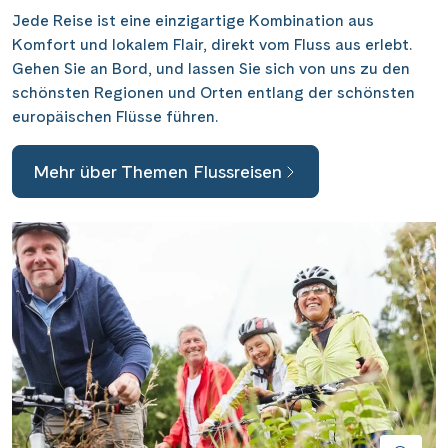
Saar
(10)
Jede Reise ist eine einzigartige Kombination aus
Porta Nigra
(11)
Passau
(7)
Komfort und lokalem Flair, direkt vom Fluss aus erlebt.
Seine, Oise & Schelde
(6)
Reichsburg Cochem
(14)
Gehen Sie an Bord, und lassen Sie sich von uns zu den
Porto
(12)
Spree
(4)
schönsten Regionen und Orten entlang der schönsten
Saarschleife
(7)
Potsdam
(1)
europäischen Flüsse führen.
Weser, Ems & Hunte
(2)
Schiffshebewerk Arzviller
(3)
Regensburg
(1)
Weser, Ems-/ Mittellandkanal
(15)
Schiffshebewerk Niederfinow
(19)
Mehr über Themen Flussreisen
Rotterdam
(2)
Schiffshebewerk Scharnebeck
(8)
Saarbrücken
(5)
Schloss Heidelberg
(6)
Saarburg
(1)
Schloss Sanssouci
(11)
Stralsund
(6)
Schloss Schönbrunn
(5)
Strasbourg
(1)
Schlögener Schlinge
(8)
Stuttgart
(2)
St. Georgs-Arm
(2)
Tulcea
(1)
Stift Melk
(10)
Valence
(1)