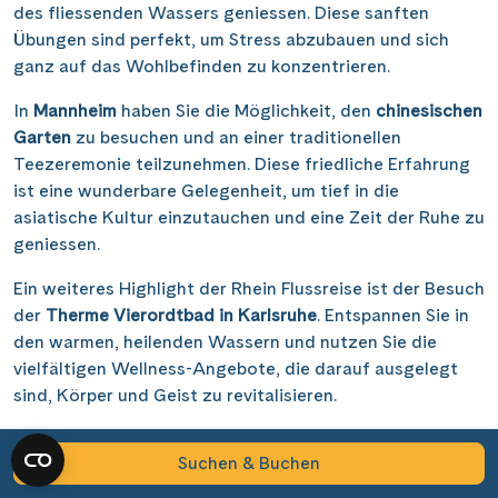
des fliessenden Wassers geniessen. Diese sanften
Übungen sind perfekt, um Stress abzubauen und sich
Alle Schiffe
ganz auf das Wohlbefinden zu konzentrieren.
In
Mannheim
haben Sie die Möglichkeit, den
chinesischen
Garten
zu besuchen und an einer traditionellen
Teezeremonie teilzunehmen. Diese friedliche Erfahrung
Reisethema
ist eine wunderbare Gelegenheit, um tief in die
asiatische Kultur einzutauchen und eine Zeit der Ruhe zu
geniessen.
Alle Sehenswürdigkeiten
Ein weiteres Highlight der Rhein Flussreise ist der Besuch
Nächste Reisedaten
der
Therme Vierordtbad in Karlsruhe
. Entspannen Sie in
Reiseart
Nächste Reisedaten
Nächste Reisedaten
Nächste Reisedaten
den warmen, heilenden Wassern und nutzen Sie die
19 April 2027
vielfältigen Wellness-Angebote, die darauf ausgelegt
19 Dezember 2026
17 Februar 2027
2 April 2027
31 Mai 2027
Abfahrtshafen
sind, Körper und Geist zu revitalisieren.
21 Dezember 2026
21 Februar 2027
14 September 2027
27 September 2027
Unsere Wellness- und Erholungsreise Flusskreuzfahrten
Verfügbar
Verfügbar
Verfügbar
Verfügbar
Auf Anfrage
Auf Anfrage
Auf Anfrage
Auf Anfrage
Ausgebucht
Ausgebucht
Ausgebucht
Ausgebucht
Suchen & Buchen
bieten eine perfekte Mischung aus entspannenden
336 Ergebnisse anzeigen
Alle Termine
Alle Termine
Alle Termine
Alle Termine
Aktivitäten und kulturellen Ausflügen, um Ihnen ein