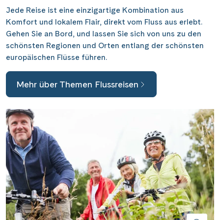
Saar
(10)
Jede Reise ist eine einzigartige Kombination aus
Porta Nigra
(11)
Passau
(7)
Komfort und lokalem Flair, direkt vom Fluss aus erlebt.
Seine, Oise & Schelde
(6)
Reichsburg Cochem
(14)
Gehen Sie an Bord, und lassen Sie sich von uns zu den
Porto
(12)
Spree
(4)
schönsten Regionen und Orten entlang der schönsten
Saarschleife
(7)
Potsdam
(1)
europäischen Flüsse führen.
Weser, Ems & Hunte
(2)
Schiffshebewerk Arzviller
(3)
Regensburg
(1)
Weser, Ems-/ Mittellandkanal
(15)
Schiffshebewerk Niederfinow
(19)
Mehr über Themen Flussreisen
Rotterdam
(2)
Schiffshebewerk Scharnebeck
(8)
Saarbrücken
(5)
Schloss Heidelberg
(6)
Saarburg
(1)
Schloss Sanssouci
(11)
Stralsund
(6)
Schloss Schönbrunn
(5)
Strasbourg
(1)
Schlögener Schlinge
(8)
Stuttgart
(2)
St. Georgs-Arm
(2)
Tulcea
(1)
Stift Melk
(10)
Valence
(1)