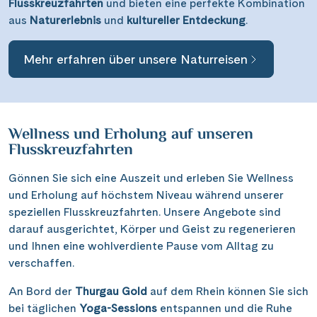
Flusskreuzfahrten
und bieten eine perfekte Kombination
aus
Naturerlebnis
und
kultureller Entdeckung
.
Mehr erfahren über unsere Naturreisen
Wellness und Erholung auf unseren
Flusskreuzfahrten
Suchen & Buchen
Gönnen Sie sich eine Auszeit und erleben Sie Wellness
und Erholung auf höchstem Niveau während unserer
speziellen Flusskreuzfahrten. Unsere Angebote sind
Reisezeitraum
·
Reisedauer
darauf ausgerichtet, Körper und Geist zu regenerieren
und Ihnen eine wohlverdiente Pause vom Alltag zu
verschaffen.
Alle Länder
An Bord der
Thurgau Gold
auf dem Rhein können Sie sich
bei täglichen
Yoga-Sessions
entspannen und die Ruhe
Alle Gewässer