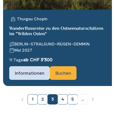
Thurgau Chopin
Wanderflussreise zu den Ostseenaturschätzen
im "Wilden Osten"
BERLIN–STRALSUND–RÜGEN–DEMMIN
Mai 2027
ab CHF 3’300
11 Tage
Informationen
Buchen
1
2
3
4
5
...